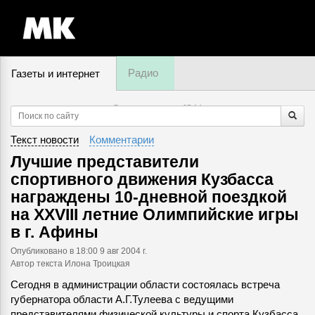
Радио
Газеты и интернет
7 августа, четверг,
05
:
14
Текст новости
Комментарии
Лучшие представители
спортивного движения Кузбасса
награждены 10-дневной поездкой
на XXVIII летние Олимпийские игры
в г. Афины
Опубликовано
в 18:00 9 авг 2004 г.
Автор текста Илона Троицкая
Сегодня в администрации области состоялась встреча
губернатора области А.Г.Тулеева с ведущими
представителями физической культуры и спорта Кузбасса.