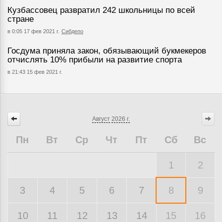
Кузбассовец развратил 242 школьницы по всей
стране
в 0:05 17 фев 2021 г.
Сибдепо
Госдума приняла закон, обязывающий букмекеров
отчислять 10% прибыли на развитие спорта
в 21:43 15 фев 2021 г.
Август
2026 г.
Пн
Вт
Ср
Чт
Пт
Сб
Вс
1
2
3
4
5
6
7
8
9
10
11
12
13
14
15
16