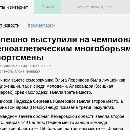
Радио
ты и интернет
8 августа, пятница,
06
:
21
т новости
Комментарии
спешно выступили на чемпиона
егкоатлетическим многоборьям
портсмены
ликовано
в 17:44 19 мая 2005 г.
р текста Илона Троицкая
ичном зачете кемеровчанка Ольга Левенкова была лучшей как
ди женщин, так и среди молодежи. Александра Косицкая
мерово) среди молодежи заняла третье место.
ниоров Надежда Сергеева (Кемерово) заняла второе место, а
на Гончарова (Новокузнецк) показала третий результат.
омандном зачете сборная Кемеровской области заняла второе
то, набрав 149 баллов. Первое место заняла команда
ковской области — 156 баллов, на третьем месте — сборная