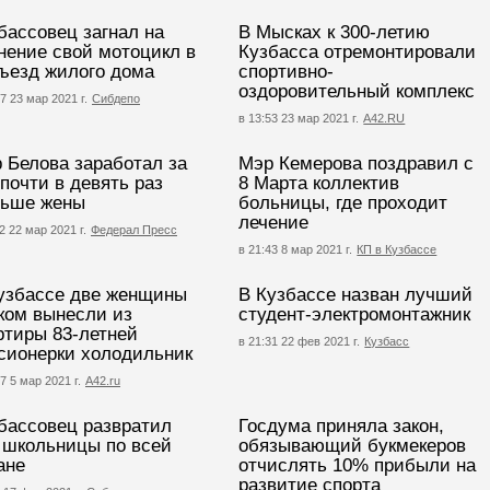
бассовец загнал на
В Мысках к 300-летию
нение свой мотоцикл в
Кузбасса отремонтировали
ъезд жилого дома
спортивно-
оздоровительный комплекс
7 23 мар 2021 г.
Сибдепо
в 13:53 23 мар 2021 г.
А42.RU
 Белова заработал за
Мэр Кемерова поздравил с
 почти в девять раз
8 Марта коллектив
ьше жены
больницы, где проходит
лечение
2 22 мар 2021 г.
Федерал Пресс
в 21:43 8 мар 2021 г.
КП в Кузбассе
узбассе две женщины
В Кузбассе назван лучший
ком вынесли из
студент-электромонтажник
ртиры 83-летней
в 21:31 22 фев 2021 г.
Кузбасс
сионерки холодильник
7 5 мар 2021 г.
А42.ru
бассовец развратил
Госдума приняла закон,
 школьницы по всей
обязывающий букмекеров
ане
отчислять 10% прибыли на
развитие спорта