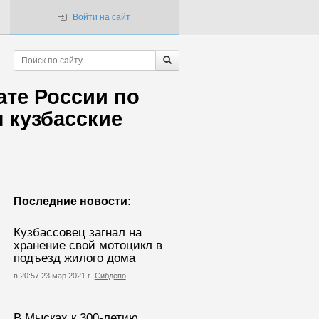
Войти на сайт
те России по
 кузбасские
Последние новости:
Кузбассовец загнал на
хранение свой мотоцикл в
подъезд жилого дома
в 20:57 23 мар 2021 г.
Сибдепо
В Мысках к 300-летию