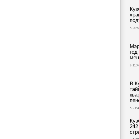
Куз
хра
под
в 20:5
Мэр
год
мен
в 11:4
В К
тай
ква
пен
в 21:4
Куз
242
стр