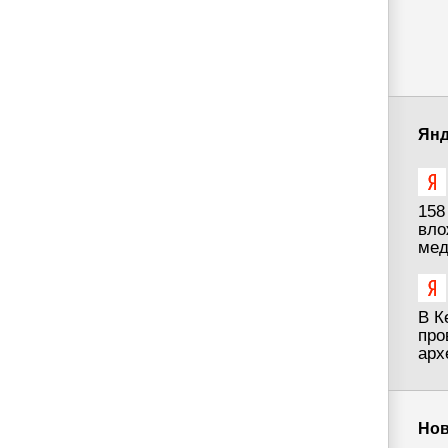
Янд
158
вло
мед
В К
про
арх
Нов