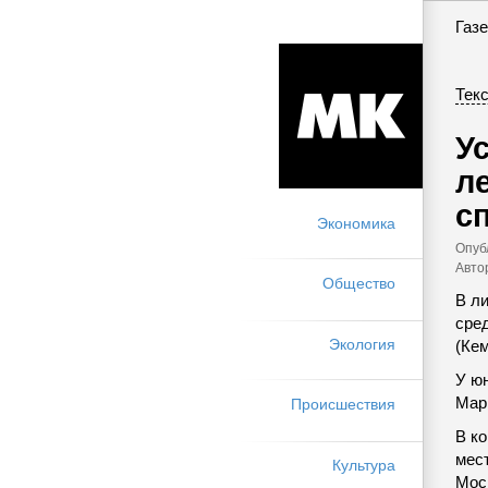
Газе
Текс
У
л
с
Экономика
Опуб
Авто
Общество
В л
сре
Экология
(Ке
У ю
Мари
Происшествия
В к
мес
Культура
Мос