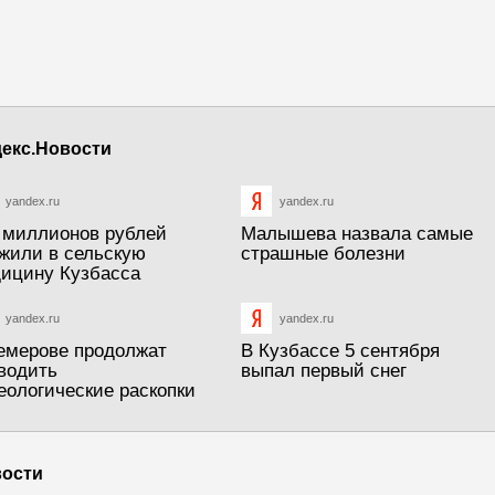
екс.Новости
yandex.ru
yandex.ru
 миллионов рублей
Малышева назвала самые
жили в сельскую
страшные болезни
ицину Кузбасса
yandex.ru
yandex.ru
емерове продолжат
В Кузбассе 5 сентября
водить
выпал первый снег
еологические раскопки
ости