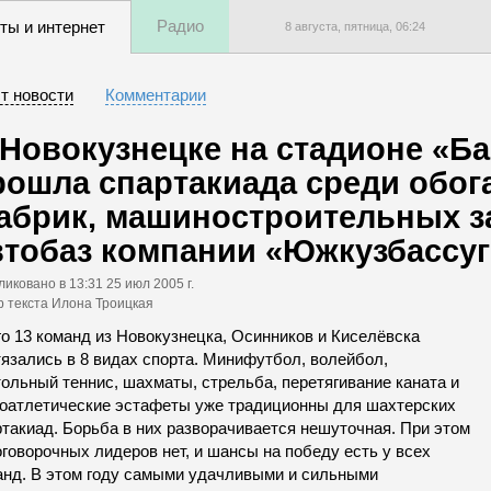
Радио
ты и интернет
8 августа, пятница,
06
:
24
т новости
Комментарии
 Новокузнецке на стадионе «Б
рошла спартакиада среди обог
абрик, машиностроительных з
втобаз компании «Южкузбассу
ликовано
в 13:31 25 июл 2005 г.
р текста Илона Троицкая
го 13 команд из Новокузнецка, Осинников и Киселёвска
тязались в 8 видах спорта. Минифутбол, волейбол,
ольный теннис, шахматы, стрельба, перетягивание каната и
коатлетические эстафеты уже традиционны для шахтерских
ртакиад. Борьба в них разворачивается нешуточная. При этом
говорочных лидеров нет, и шансы на победу есть у всех
анд. В этом году самыми удачливыми и сильными