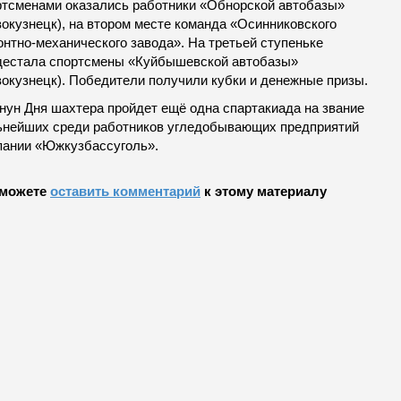
ртсменами оказались работники «Обнорской автобазы»
вокузнецк), на втором месте команда «Осинниковского
онтно-механического завода». На третьей ступеньке
дестала спортсмены «Куйбышевской автобазы»
вокузнецк). Победители получили кубки и денежные призы.
анун Дня шахтера пройдет ещё одна спартакиада на звание
ьнейших среди работников угледобывающих предприятий
пании «Южкузбассуголь».
можете
оставить комментарий
к этому материалу