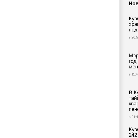
Нов
Куз
хра
под
в 20:5
Мэр
год
мен
в 11:4
В К
тай
ква
пен
в 21:4
Куз
242