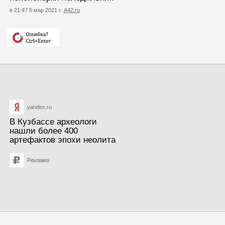
в 21:47 5 мар 2021 г.
А42.ru
yandex.ru
В Кузбассе археологи
нашли более 400
артефактов эпохи неолита
Реклама