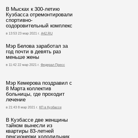
В Мысках к 300-летию
Кузбасса отремонтировали
спортивно-
оздоровительный комплекс
в 13:53 23 мар 2021 г.
А42.RU
Мэр Белова заработал за
год почти в девять раз
меньше жены
в 11:42 22 мар 2021 г.
Федерал Пресс
Мэр Кемерова поздравил с
8 Марта коллектив
больницы, где проходит
лечение
в 21:43 8 мар 2021 г.
КП в Кузбассе
В Кузбассе две женщины
тайком вынесли из
квартиры 83-летней
пенсионерки холодильник