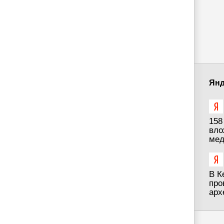
Янд
158
вло
мед
В К
про
арх