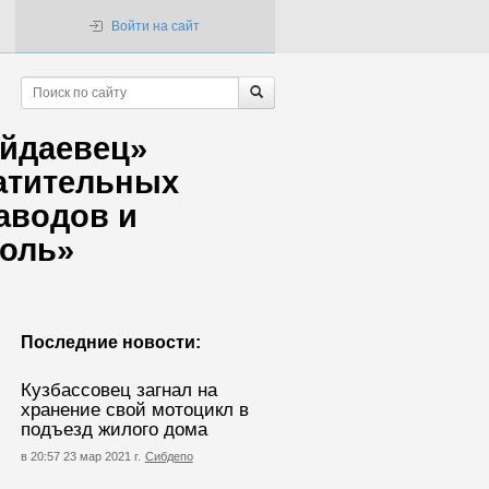
Войти на сайт
айдаевец»
атительных
аводов и
голь»
Последние новости:
Кузбассовец загнал на
хранение свой мотоцикл в
подъезд жилого дома
в 20:57 23 мар 2021 г.
Сибдепо