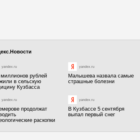
екс.Новости
yandex.ru
yandex.ru
 миллионов рублей
Малышева назвала самые
жили в сельскую
страшные болезни
ицину Кузбасса
yandex.ru
yandex.ru
емерове продолжат
В Кузбассе 5 сентября
водить
выпал первый снег
еологические раскопки