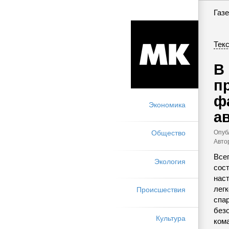
Газе
Текс
В
п
ф
Экономика
а
Опуб
Общество
Авто
Все
Экология
сос
наст
лег
Происшествия
спа
безо
Культура
ком