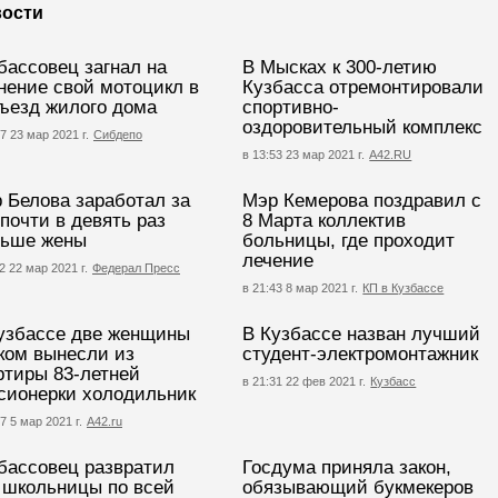
ости
бассовец загнал на
В Мысках к 300-летию
нение свой мотоцикл в
Кузбасса отремонтировали
ъезд жилого дома
спортивно-
оздоровительный комплекс
7 23 мар 2021 г.
Сибдепо
в 13:53 23 мар 2021 г.
А42.RU
 Белова заработал за
Мэр Кемерова поздравил с
 почти в девять раз
8 Марта коллектив
ьше жены
больницы, где проходит
лечение
2 22 мар 2021 г.
Федерал Пресс
в 21:43 8 мар 2021 г.
КП в Кузбассе
узбассе две женщины
В Кузбассе назван лучший
ком вынесли из
студент-электромонтажник
ртиры 83-летней
в 21:31 22 фев 2021 г.
Кузбасс
сионерки холодильник
7 5 мар 2021 г.
А42.ru
бассовец развратил
Госдума приняла закон,
 школьницы по всей
обязывающий букмекеров