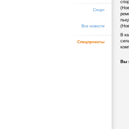
спо
(Но
Спорт
рем
пье
(Но
Все новости
В к
сил
Спецпроекты
ком
Вы 