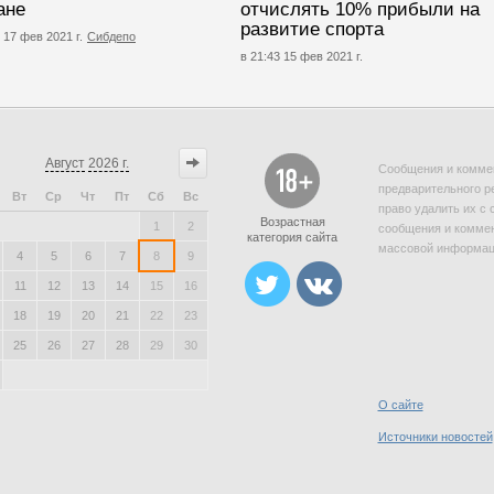
ане
отчислять 10% прибыли на
развитие спорта
 17 фев 2021 г.
Сибдепо
в 21:43 15 фев 2021 г.
Август
2026 г.
Сообщения и коммен
предварительного р
Вт
Ср
Чт
Пт
Сб
Вс
право удалить их с 
Возрастная
1
2
сообщения и коммен
категория сайта
массовой информаци
4
5
6
7
8
9
11
12
13
14
15
16
18
19
20
21
22
23
25
26
27
28
29
30
О сайте
Источники новостей