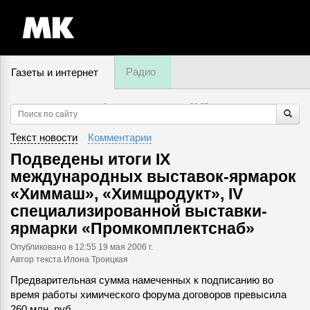
Радио
Газеты и интернет
9 августа, воскресенье,
08
:
57
Текст новости
Комментарии
Подведены итоги IX
международных выставок-ярмарок
«Химмаш», «Химщродукт», IV
специализированной выставки-
ярмарки «Промкомплектснаб»
Опубликовано
в 12:55 19 мая 2006 г.
Автор текста Илона Троицкая
Предварительная сумма намеченных к подписанию во
время работы химического форума договоров превысила
260 млн. руб.