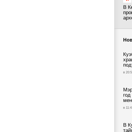
В К
про
арх
Нов
Куз
хра
под
в 20:5
Мэр
год
мен
в 11:4
В К
тай