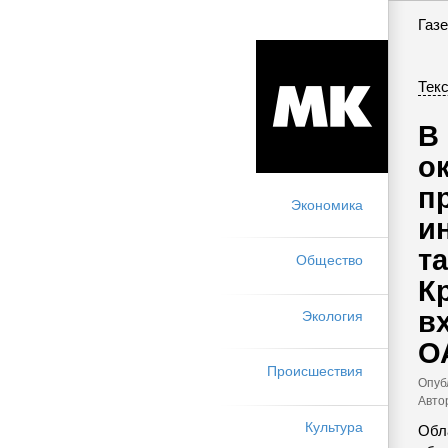
Газе
Текс
В
о
п
Экономика
и
т
Общество
К
в
Экология
О
Происшествия
Опуб
Авто
Культура
Обл