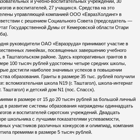
азовательных и учебно-воспитательных учреждений, 30
гогов и воспитателей, 27 учащихся. Средства на это
елены управляющей компанией ООО «ЕвразХолдинг» в
тветствии с решением Социального Совета (председатель —
утат Государственной Думы от Кемеровской области Отари
ба).
одня руководители ОАО «Евразруда» принимают участие в
жественных линейках, посвященных завершению учебного
, в Таштагольском районе. Здесь корпоративных грантов в
мере 100 тысяч рублей удостоены четыре средних школы,
орые достигли наиболее значимых успехов в повышении
ства образования. Гранты в размере 35 тыс. рублей получили
е: вспомогательная школа N19 (г. Таштагол), школа-интернат
г. Таштагол) и детский дом N1 (пос. Спасск).
миями в размере от 15 до 20 тысяч рублей за большой личный
ад в развитие системы образования награждены одиннадцать
агогов и воспитателей сиротских учреждений. Двадцать
ыре школьника с лучшими показателями успеваемости,
ивных участников различных конкурсов и олимпиад, компания
етила премиями в размере 5 тысяч рублей.