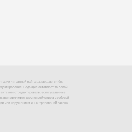
тарии читателей сайта размещаются без
едактирования. Редакция оставляет за собой
сайта или отредактировать, если указанные
тарии являются злоупотреблением свободой
и или нарушением иных требований закона.