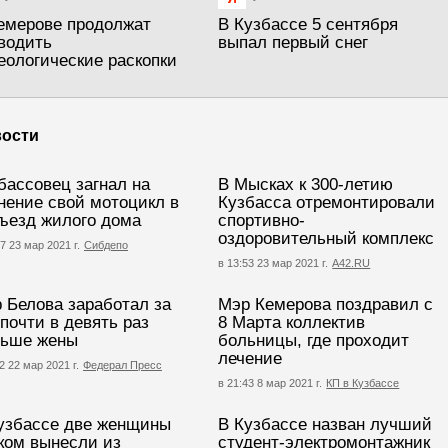
емерове продолжат
В Кузбассе 5 сентября
водить
выпал первый снег
еологические раскопки
ости
бассовец загнал на
В Мысках к 300-летию
нение свой мотоцикл в
Кузбасса отремонтировали
ъезд жилого дома
спортивно-
оздоровительный комплекс
7 23 мар 2021 г.
Сибдепо
в 13:53 23 мар 2021 г.
А42.RU
 Белова заработал за
Мэр Кемерова поздравил с
 почти в девять раз
8 Марта коллектив
ьше жены
больницы, где проходит
лечение
2 22 мар 2021 г.
Федерал Пресс
в 21:43 8 мар 2021 г.
КП в Кузбассе
узбассе две женщины
В Кузбассе назван лучший
ком вынесли из
студент-электромонтажник