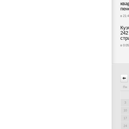
ква
пен
в 21:4
Куз
242
стр
в 0:05
Пн
3
10
17
24