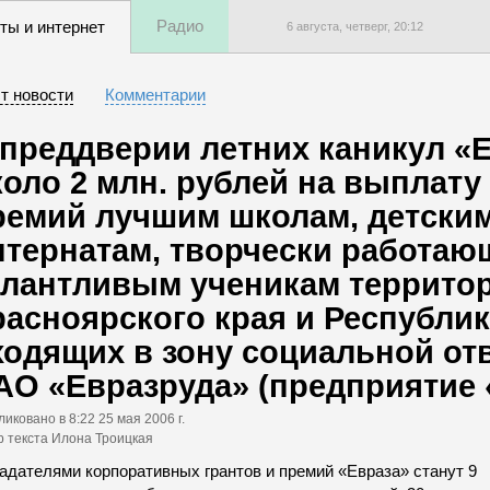
Радио
ты и интернет
6 августа, четверг,
20
:
12
т новости
Комментарии
 преддверии летних каникул «
коло 2 млн. рублей на выплату
ремий лучшим школам, детски
нтернатам, творчески работаю
алантливым ученикам территор
расноярского края и Республик
ходящих в зону социальной от
АО «Евразруда» (предприятие 
ликовано
в 8:22 25 мая 2006 г.
р текста Илона Троицкая
адателями корпоративных грантов и премий «Евраза» станут 9