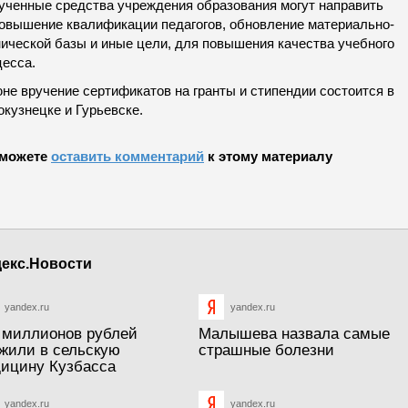
ученные средства учреждения образования могут направить
повышение квалификации педагогов, обновление материально-
нической базы и иные цели, для повышения качества учебного
цесса.
не вручение сертификатов на гранты и стипендии состоится в
кузнецке и Гурьевске.
можете
оставить комментарий
к этому материалу
екс.Новости
yandex.ru
yandex.ru
 миллионов рублей
Малышева назвала самые
жили в сельскую
страшные болезни
ицину Кузбасса
yandex.ru
yandex.ru