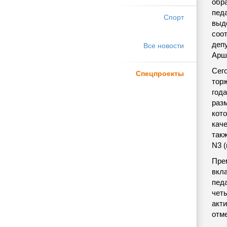
обр
педа
Спорт
выд
соо
деп
Все новости
Арш
Сег
Спецпроекты
тор
года
раз
кот
каче
такж
N3 (
Пре
вкл
пед
чет
акт
отм