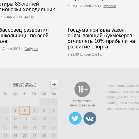
ртиры 83-летней
в 21:31 22 фев 2021 г.
Кузбасс
сионерки холодильник
7 5 мар 2021 г.
А42.ru
бассовец развратил
Госдума приняла закон,
 школьницы по всей
обязывающий букмекеров
ане
отчислять 10% прибыли на
развитие спорта
 17 фев 2021 г.
Сибдепо
в 21:43 15 фев 2021 г.
Август
2026 г.
Сообщения и коммен
предварительного р
Вт
Ср
Чт
Пт
Сб
Вс
право удалить их с 
Возрастная
1
2
сообщения и коммен
категория сайта
массовой информаци
4
5
6
7
8
9
11
12
13
14
15
16
18
19
20
21
22
23
25
26
27
28
29
30