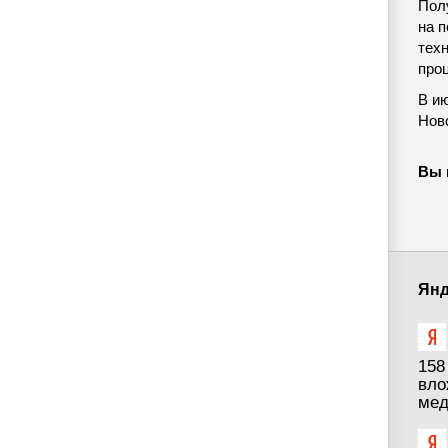
Пол
на 
тех
про
В ию
Ново
Вы 
Янд
158
вло
мед