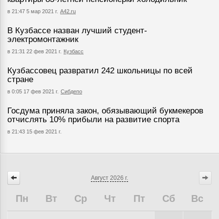
в 21:47 5 мар 2021 г.
А42.ru
В Кузбассе назван лучший студент-
электромонтажник
в 21:31 22 фев 2021 г.
Кузбасс
Кузбассовец развратил 242 школьницы по всей
стране
в 0:05 17 фев 2021 г.
Сибдепо
Госдума приняла закон, обязывающий букмекеров
отчислять 10% прибыли на развитие спорта
в 21:43 15 фев 2021 г.
Август
2026 г.
Пн
Вт
Ср
Чт
Пт
Сб
Вс