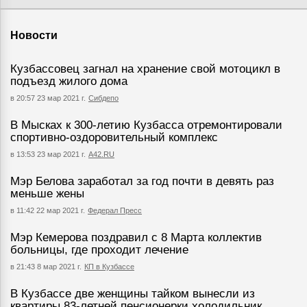
Новости
Кузбассовец загнал на хранение свой мотоцикл в
подъезд жилого дома
в 20:57 23 мар 2021 г.
Сибдепо
В Мысках к 300-летию Кузбасса отремонтировали
спортивно-оздоровительный комплекс
в 13:53 23 мар 2021 г.
А42.RU
Мэр Белова заработал за год почти в девять раз
меньше жены
в 11:42 22 мар 2021 г.
Федерал Пресс
Мэр Кемерова поздравил с 8 Марта коллектив
больницы, где проходит лечение
в 21:43 8 мар 2021 г.
КП в Кузбассе
В Кузбассе две женщины тайком вынесли из
квартиры 83-летней пенсионерки холодильник