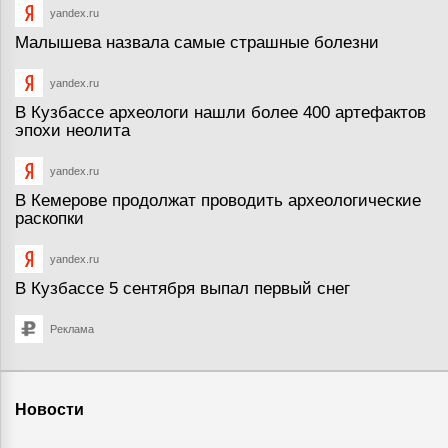
yandex.ru
Малышева назвала самые страшные болезни
yandex.ru
В Кузбассе археологи нашли более 400 артефактов
эпохи неолита
yandex.ru
В Кемерове продолжат проводить археологические
раскопки
yandex.ru
В Кузбассе 5 сентября выпал первый снег
Реклама
Новости