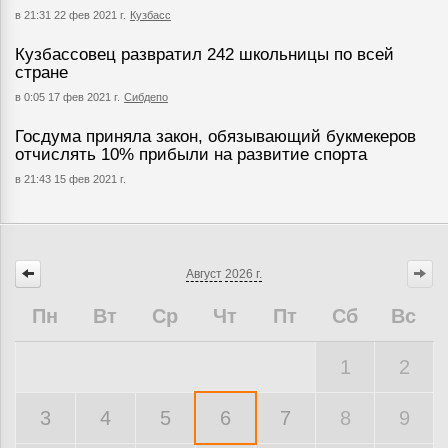
в 21:31 22 фев 2021 г.
Кузбасс
Кузбассовец развратил 242 школьницы по всей
стране
в 0:05 17 фев 2021 г.
Сибдепо
Госдума приняла закон, обязывающий букмекеров
отчислять 10% прибыли на развитие спорта
в 21:43 15 фев 2021 г.
Август
2026 г.
Пн
Вт
Ср
Чт
Пт
Сб
Вс
1
2
3
4
5
6
7
8
9