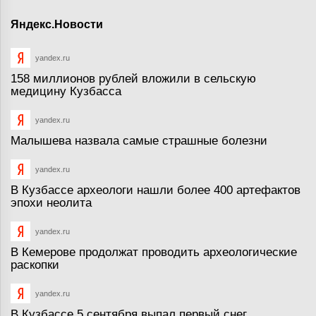
Яндекс.Новости
yandex.ru
158 миллионов рублей вложили в сельскую
медицину Кузбасса
yandex.ru
Малышева назвала самые страшные болезни
yandex.ru
В Кузбассе археологи нашли более 400 артефактов
эпохи неолита
yandex.ru
В Кемерове продолжат проводить археологические
раскопки
yandex.ru
В Кузбассе 5 сентября выпал первый снег