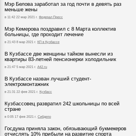
Мэр Белова заработал за год почти в девять раз
меньше жены
в 11:42 22 мар 2021 г.
Федерал Пресс
Мэр Кемерова поздравил с 8 Марта коллектив
больницы, где проходит лечение
в 21:43 8 мар 2021 г.
КП в Кузбассе
В Кузбассе две женщины тайком вынесли из
квартиры 83-летней пенсионерки холодильник
в 21:47 5 мар 2021 г.
А42.ru
В Кузбассе назван лучший студент-
электромонтажник
в 21:31 22 фев 2021 г.
Кузбасс
Кузбассовец развратил 242 школьницы по всей
стране
в 0:05 17 фев 2021 г.
Сибдепо
Госдума приняла закон, обязывающий букмекеров
отчислять 10% прибыли на развитие спорта