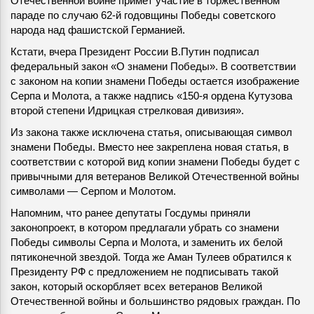
Отечественной войне примет участие в торжественном
параде по случаю 62-й годовщины Победы советского
народа над фашистской Германией.
Кстати, вчера Президент России В.Путин подписал
федеральный закон «О знамени Победы». В соответствии
с законом на копии знамени Победы остается изображение
Серпа и Молота, а также надпись «150-я ордена Кутузова
второй степени Идрицкая стрелковая дивизия».
Из закона также исключена статья, описывающая символ
знамени Победы. Вместо нее закреплена новая статья, в
соответствии с которой вид копии знамени Победы будет с
привычными для ветеранов Великой Отечественной войны
символами — Серпом и Молотом.
Напомним, что ранее депутаты Госдумы приняли
законопроект, в котором предлагали убрать со знамени
Победы символы Серпа и Молота, и заменить их белой
пятиконечной звездой. Тогда же Аман Тулеев обратился к
Президенту РФ с предложением не подписывать такой
закон, который оскорбляет всех ветеранов Великой
Отечественной войны и большинство рядовых граждан. По