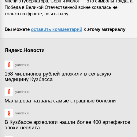
мнению губернатора, Серп и Молот — это символы труда, а
Победа в Великой Отечественной войне ковалась не
только на фронте, но и в тылу.
Вы можете
оставить комментарий
к этому материалу
Яндекс.Новости
yandex.ru
158 миллионов рублей вложили в сельскую
медицину Кузбасса
yandex.ru
Малышева назвала самые страшные болезни
yandex.ru
В Кузбассе археологи нашли более 400 артефактов
эпохи неолита