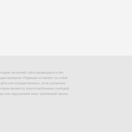
тарии читателей сайта размещаются без
едактирования. Редакция оставляет за собой
сайта или отредактировать, если указанные
тарии являются злоупотреблением свободой
и или нарушением иных требований закона.