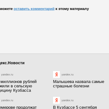
можете
оставить комментарий
к этому материалу
екс.Новости
yandex.ru
yandex.ru
 миллионов рублей
Малышева назвала самые
жили в сельскую
страшные болезни
ицину Кузбасса
yandex.ru
yandex.ru
емерове продолжат
В Кузбассе 5 сентября