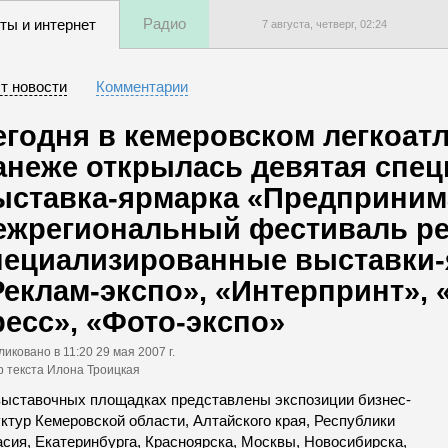
Радио
ты и интернет
7 августа, четверг,
02
:
24
т новости
Комментарии
егодня в кемеровском легкоат
анеже открылась девятая спе
ыставка-ярмарка «Предприним
ежрегиональный фестиваль р
пециализированные выставки
Реклам-экспо», «Интерпринт»,
ресс», «Фото-экспо»
ликовано
в 11:20 29 мая 2007 г.
р текста Илона Троицкая
выставочных площадках представлены экспозиции бизнес-
ктур Кемеровской области, Алтайского края, Республики
асия, Екатеринбурга, Красноярска, Москвы, Новосибирска,