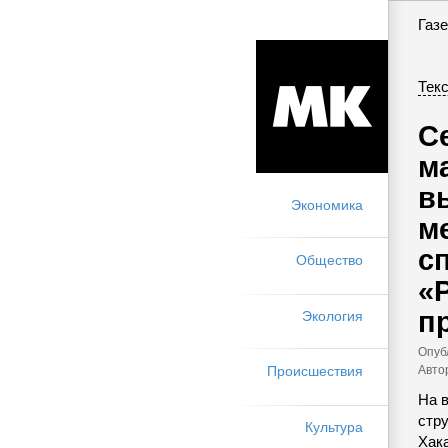
Газе
Текс
С
м
в
Экономика
м
с
Общество
«
п
Экология
Опуб
Авто
Происшествия
На 
стру
Культура
Хак