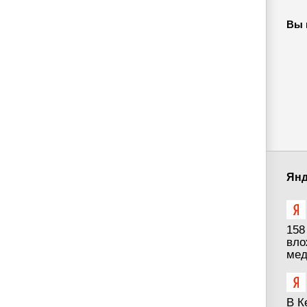
Вы 
Янд
158
вло
мед
В К