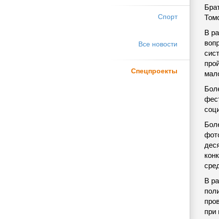
Бра
Спорт
Том
В р
воп
Все новости
сис
про
Спецпроекты
мало
Бол
фес
соц
Бол
фот
дес
кон
сре
В р
пол
про
при