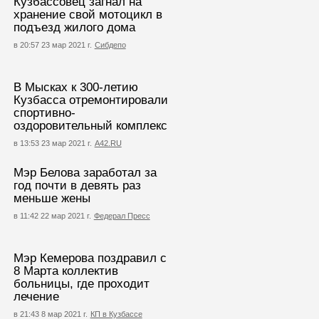
Кузбассовец загнал на
хранение свой мотоцикл в
подъезд жилого дома
в 20:57 23 мар 2021 г.
Сибдепо
В Мысках к 300-летию
Кузбасса отремонтировали
спортивно-
оздоровительный комплекс
в 13:53 23 мар 2021 г.
А42.RU
Мэр Белова заработал за
год почти в девять раз
меньше жены
в 11:42 22 мар 2021 г.
Федерал Пресс
Мэр Кемерова поздравил с
8 Марта коллектив
больницы, где проходит
лечение
в 21:43 8 мар 2021 г.
КП в Кузбассе