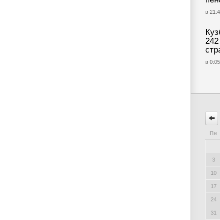
в 21:4
Куз
242
стр
в 0:05
Пн
3
10
17
24
31