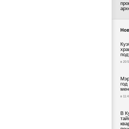
про
арх
Нов
Куз
хра
под
в 20:5
Мэр
год
мен
в 11:4
В К
тай
ква
пен