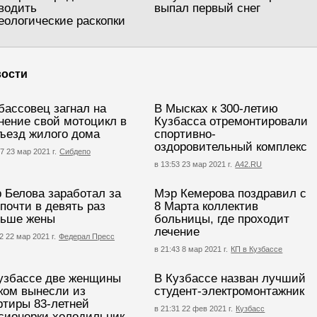
водить
выпал первый снег
еологические раскопки
ости
бассовец загнал на
В Мысках к 300-летию
нение свой мотоцикл в
Кузбасса отремонтировали
ъезд жилого дома
спортивно-
оздоровительный комплекс
7 23 мар 2021 г.
Сибдепо
в 13:53 23 мар 2021 г.
А42.RU
 Белова заработал за
Мэр Кемерова поздравил с
 почти в девять раз
8 Марта коллектив
ьше жены
больницы, где проходит
лечение
2 22 мар 2021 г.
Федерал Пресс
в 21:43 8 мар 2021 г.
КП в Кузбассе
узбассе две женщины
В Кузбассе назван лучший
ком вынесли из
студент-электромонтажник
ртиры 83-летней
в 21:31 22 фев 2021 г.
Кузбасс
сионерки холодильник