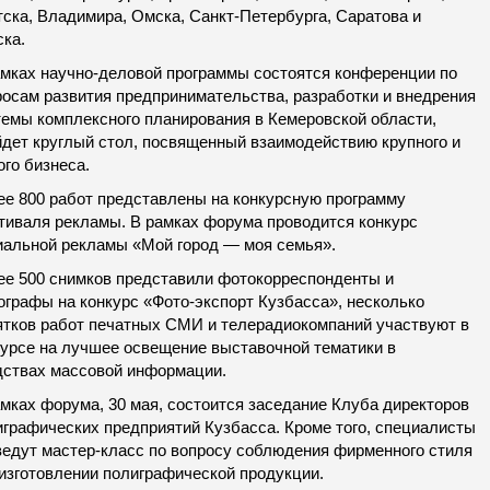
тска, Владимира, Омска, Санкт-Петербурга, Саратова и
ска.
амках научно-деловой программы состоятся конференции по
росам развития предпринимательства, разработки и внедрения
темы комплексного планирования в Кемеровской области,
йдет круглый стол, посвященный взаимодействию крупного и
го бизнеса.
ее 800 работ представлены на конкурсную программу
тиваля рекламы. В рамках форума проводится конкурс
иальной рекламы «Мой город — моя семья».
ее 500 снимков представили фотокорреспонденты и
ографы на конкурс «Фото-экспорт Кузбасса», несколько
ятков работ печатных СМИ и телерадиокомпаний участвуют в
курсе на лучшее освещение выставочной тематики в
дствах массовой информации.
амках форума, 30 мая, состоится заседание Клуба директоров
играфических предприятий Кузбасса. Кроме того, специалисты
ведут мастер-класс по вопросу соблюдения фирменного стиля
 изготовлении полиграфической продукции.