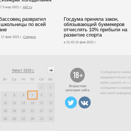
7 5 мар 2021 г.
А42.ru
бассовец развратил
Госдума приняла закон,
 школьницы по всей
обязывающий букмекеров
ане
отчислять 10% прибыли на
развитие спорта
 17 фев 2021 г.
Сибдепо
в 21:43 15 фев 2021 г.
Август
2026 г.
Сообщения и коммен
предварительного р
Вт
Ср
Чт
Пт
Сб
Вс
право удалить их с 
Возрастная
1
2
сообщения и коммен
категория сайта
массовой информаци
4
5
6
7
8
9
11
12
13
14
15
16
18
19
20
21
22
23
25
26
27
28
29
30