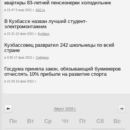
квартиры 83-летней пенсионерки холодильник
в 21:47 5 мар 2021 г.
А42.ru
В Кузбассе назван лучший студент-
электромонтажник
в 21:31 22 фев 2021 г.
Кузбасс
Кузбассовец развратил 242 школьницы по всей
стране
в 0:05 17 фев 2021 г.
Сибдепо
Госдума приняла закон, обязывающий букмекеров
отчислять 10% прибыли на развитие спорта
в 21:43 15 фев 2021 г.
Август
2026 г.
Пн
Вт
Ср
Чт
Пт
Сб
Вс