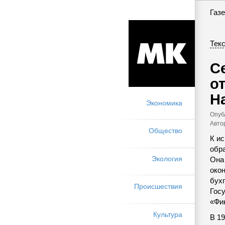
Газе
Текс
С
о
Н
Экономика
Опуб
Авто
Общество
К и
обр
Экология
Она 
око
бухг
Происшествия
Гос
«Фи
Культура
В 1