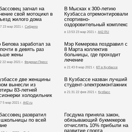
бассовец загнал на
В Мысках к 300-летию
нение свой мотоцикл в
Кузбасса отремонтировали
ъезд жилого дома
спортивно-
оздоровительный комплекс
7 23 мар 2021 г.
Сибдепо
в 13:53 23 мар 2021 г.
А42.RU
 Белова заработал за
Мэр Кемерова поздравил с
 почти в девять раз
8 Марта коллектив
ьше жены
больницы, где проходит
лечение
2 22 мар 2021 г.
Федерал Пресс
в 21:43 8 мар 2021 г.
КП в Кузбассе
узбассе две женщины
В Кузбассе назван лучший
ком вынесли из
студент-электромонтажник
ртиры 83-летней
в 21:31 22 фев 2021 г.
Кузбасс
сионерки холодильник
7 5 мар 2021 г.
А42.ru
бассовец развратил
Госдума приняла закон,
 школьницы по всей
обязывающий букмекеров
ане
отчислять 10% прибыли на
развитие спорта