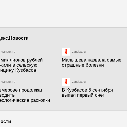
екс.Новости
yandex.ru
yandex.ru
 миллионов рублей
Малышева назвала самые
жили в сельскую
страшные болезни
ицину Кузбасса
yandex.ru
yandex.ru
емерове продолжат
В Кузбассе 5 сентября
водить
выпал первый снег
еологические раскопки
ости