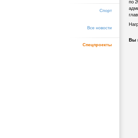
по 
адм
Спорт
гла
Наг
Все новости
Вы 
Спецпроекты