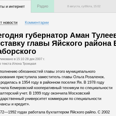
Радио
ты и интернет
8 августа, суббота,
15
:
02
т новости
Комментарии
егодня губернатор Аман Тулее
тставку главы Яйского района
аборского
ликовано
в 15:10 28 дек 2007 г.
р текста Илона Троицкая
сполнению обязанностей главы этого муниципального
азования приступила заместитель главы Ольга Розаленок.
родилась в 1954 году в районном поселке Яя. В 1978 году
нчила Кемеровский кооперативный техникум по специальности
алтерский учет. В 1999 году окончила Московский
ударственный университет коммерции по специальности
нансы и кредит».
972—1992 годах работала бухгалтером Яйского райпо. С 2002