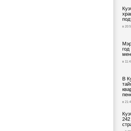
Куз
хра
под
в 20:5
Мэр
год
мен
в 11:4
В К
тай
ква
пен
в 21:4
Куз
242
стр