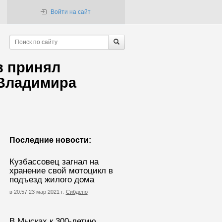
Войти на сайт
в принял
 Владимира
Последние новости:
Кузбассовец загнал на
хранение свой мотоцикл в
подъезд жилого дома
в 20:57 23 мар 2021 г.
Сибдепо
В Мысках к 300-летию