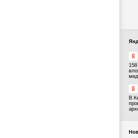
Янд
158
вло
мед
В К
про
арх
Нов