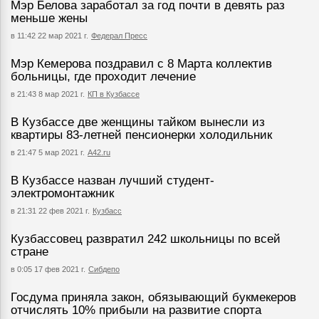
Мэр Белова заработал за год почти в девять раз
меньше жены
в 11:42 22 мар 2021 г.
Федерал Пресс
Мэр Кемерова поздравил с 8 Марта коллектив
больницы, где проходит лечение
в 21:43 8 мар 2021 г.
КП в Кузбассе
В Кузбассе две женщины тайком вынесли из
квартиры 83-летней пенсионерки холодильник
в 21:47 5 мар 2021 г.
А42.ru
В Кузбассе назван лучший студент-
электромонтажник
в 21:31 22 фев 2021 г.
Кузбасс
Кузбассовец развратил 242 школьницы по всей
стране
в 0:05 17 фев 2021 г.
Сибдепо
Госдума приняла закон, обязывающий букмекеров
отчислять 10% прибыли на развитие спорта