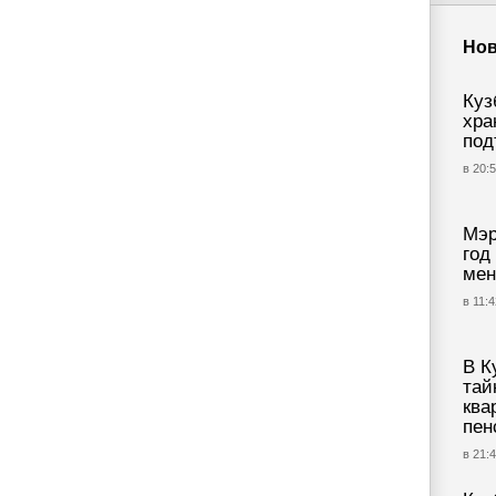
Нов
Куз
хра
под
в 20:5
Мэр
год
мен
в 11:4
В К
тай
ква
пен
в 21:4