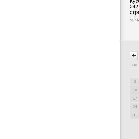
Куз
242
стр
в 0:05
Пн
3
10
17
24
31