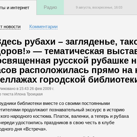
Радио
ты и интернет
9 августа, воскресенье,
16
:
03
т новости
Комментарии
Здесь рубахи – загляденье, так
доров!» — тематическая выстав
освященная русской рубашке н
асов расположилась прямо на
теллажах городской библиотек
ликовано
в 15:43 26 фев 2009 г.
р текста Илона Троицкая
рудники библиотеки вместе со своими постоянными
етителями продолжают познавательный экскурс в историю
кого народного костюма. Платок, валенки, а теперь и рубаха
череди удостоились праздников в свою честь в клубе
одного дня «Встреча».