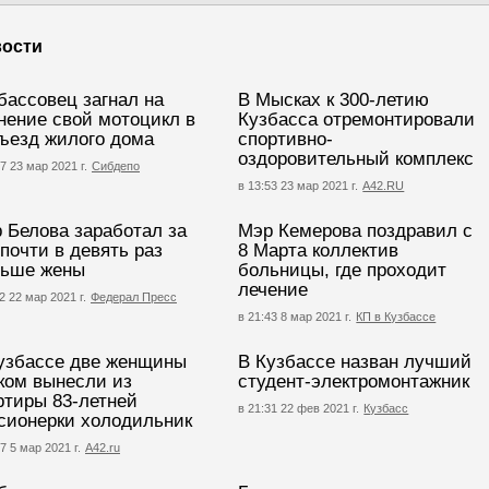
ости
бассовец загнал на
В Мысках к 300-летию
нение свой мотоцикл в
Кузбасса отремонтировали
ъезд жилого дома
спортивно-
оздоровительный комплекс
7 23 мар 2021 г.
Сибдепо
в 13:53 23 мар 2021 г.
А42.RU
 Белова заработал за
Мэр Кемерова поздравил с
 почти в девять раз
8 Марта коллектив
ьше жены
больницы, где проходит
лечение
2 22 мар 2021 г.
Федерал Пресс
в 21:43 8 мар 2021 г.
КП в Кузбассе
узбассе две женщины
В Кузбассе назван лучший
ком вынесли из
студент-электромонтажник
ртиры 83-летней
в 21:31 22 фев 2021 г.
Кузбасс
сионерки холодильник
7 5 мар 2021 г.
А42.ru