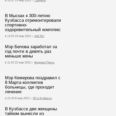
в 20:57 23 мар 2021 г.
Сибдепо
В Мысках к 300-летию
Кузбасса отремонтировали
спортивно-
оздоровительный комплекс
в 13:53 23 мар 2021 г.
А42.RU
Мэр Белова заработал за
год почти в девять раз
меньше жены
в 11:42 22 мар 2021 г.
Федерал Пресс
Мэр Кемерова поздравил с
8 Марта коллектив
больницы, где проходит
лечение
в 21:43 8 мар 2021 г.
КП в Кузбассе
В Кузбассе две женщины
тайком вынесли из