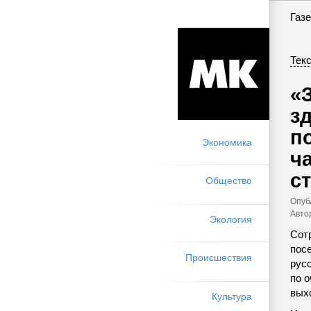
Газе
Текс
«
з
п
Экономика
ч
с
Общество
Опуб
Авто
Экология
Сот
пос
Происшествия
русс
по о
вых
Культура