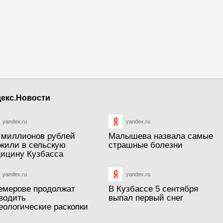
екс.Новости
yandex.ru
yandex.ru
 миллионов рублей
Малышева назвала самые
жили в сельскую
страшные болезни
ицину Кузбасса
yandex.ru
yandex.ru
емерове продолжат
В Кузбассе 5 сентября
водить
выпал первый снег
еологические раскопки