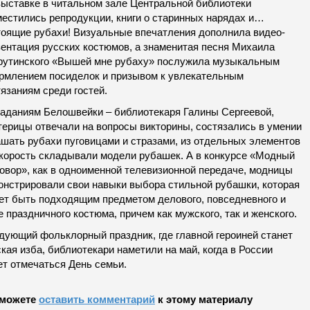
выставке в читальном зале Центральной библиотеки
местились репродукции, книги о старинных нарядах и…
тоящие рубахи! Визуальные впечатления дополнила видео-
зентация русских костюмов, а знаменитая песня Михаила
утинского «Вышей мне рубаху» послужила музыкальным
рмлением посиделок и призывом к увлекательным
язаниям среди гостей.
заданиям Белошвейки – библиотекаря Галины Сергеевой,
терицы отвечали на вопросы викторины, состязались в умении
ашать рубахи пуговицами и стразами, из отдельных элементов
скорость складывали модели рубашек. А в конкурсе «Модный
говор», как в одноименной телевизионной передаче, модницы
онстрировали свои навыки выбора стильной рубашки, которая
ет быть подходящим предметом делового, повседневного и
 праздничного костюма, причем как мужского, так и женского.
дующий фольклорный праздник, где главной героиней станет
кая изба, библиотекари наметили на май, когда в России
ет отмечаться День семьи.
можете
оставить комментарий
к этому материалу