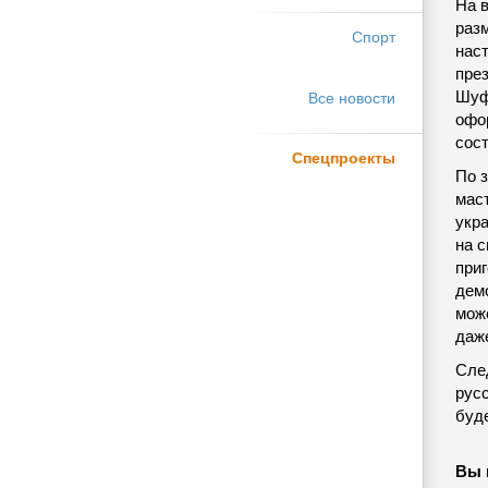
На 
раз
Спорт
нас
пре
Шуф
Все новости
офо
сост
Спецпроекты
По 
мас
укр
на 
при
дем
мож
даже
Сле
русс
буд
Вы 