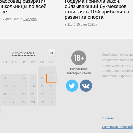
бассовец развратил
Госдума приняла закон,
 школьницы по всей
обязывающий букмекеров
ане
отчислять 10% прибыли на
развитие спорта
 17 фев 2021 г.
Сибдепо
в 21:43 15 фев 2021 г.
Август
2026 г.
Сообщения и коммен
предварительного р
Вт
Ср
Чт
Пт
Сб
Вс
право удалить их с 
Возрастная
1
2
сообщения и коммен
категория сайта
массовой информаци
4
5
6
7
8
9
11
12
13
14
15
16
18
19
20
21
22
23
25
26
27
28
29
30
О сайте
Источники новостей