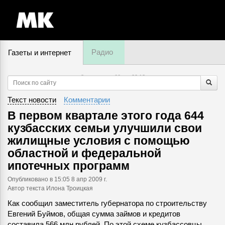
Радио
Газеты и интернет
8 августа, суббота,
22
:
13
Текст новости
Комментарии
В первом квартале этого года 644
кузбасских семьи улучшили свои
жилищные условия с помощью
областной и федеральной
ипотечных программ
Опубликовано
в 15:05 8 апр 2009 г.
Автор текста Илона Троицкая
Как сообщил заместитель губернатора по строительству
Евгений Буймов, общая сумма займов и кредитов
составила 566 млн рублей. По этой схеме кузбассовцы