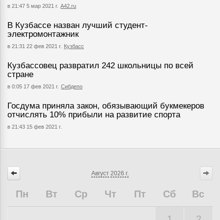
в 21:47 5 мар 2021 г.
А42.ru
В Кузбассе назван лучший студент-
электромонтажник
в 21:31 22 фев 2021 г.
Кузбасс
Кузбассовец развратил 242 школьницы по всей
стране
в 0:05 17 фев 2021 г.
Сибдепо
Госдума приняла закон, обязывающий букмекеров
отчислять 10% прибыли на развитие спорта
в 21:43 15 фев 2021 г.
Август
2026 г.
Пн
Вт
Ср
Чт
Пт
Сб
Вс
1
2