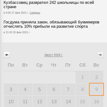
Кузбассовец развратил 242 школьницы по всей
стране
в 0:05 17 фев 2021 г.
Сибдепо
Госдума приняла закон, обязывающий букмекеров
отчислять 10% прибыли на развитие спорта
в 21:43 15 фев 2021 г.
Август
2026 г.
Пн
Вт
Ср
Чт
Пт
Сб
Вс
1
2
3
4
5
6
7
8
9
10
11
12
13
14
15
16