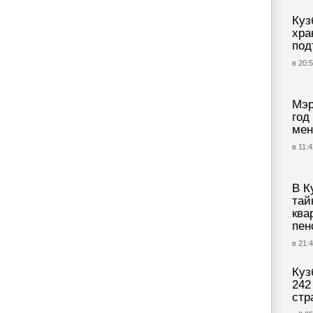
Куз
хра
под
в 20:5
Мэр
год
мен
в 11:4
В К
тай
ква
пен
в 21:4
Куз
242
стр