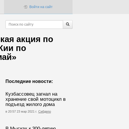
Войти на сайт
кая акция по
Кии по
май»
Последние новости:
Кузбассовец загнал на
хранение свой мотоцикл в
подъезд жилого дома
в 20:57 23 мар 2021 г.
Сибдепо
В Мысках к 300-летию