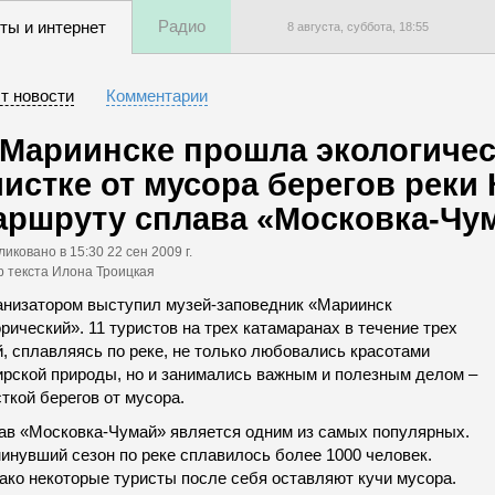
Радио
ты и интернет
8 августа, суббота,
18
:
55
т новости
Комментарии
 Мариинске прошла экологичес
чистке от мусора берегов реки 
аршруту сплава «Московка-Чу
ликовано
в 15:30 22 сен 2009 г.
р текста Илона Троицкая
анизатором выступил музей-заповедник «Мариинск
рический». 11 туристов на трех катамаранах в течение трех
, сплавляясь по реке, не только любовались красотами
ирской природы, но и занимались важным и полезным делом –
ткой берегов от мусора.
ав «Московка-Чумай» является одним из самых популярных.
минувший сезон по реке сплавилось более 1000 человек.
ако некоторые туристы после себя оставляют кучи мусора.