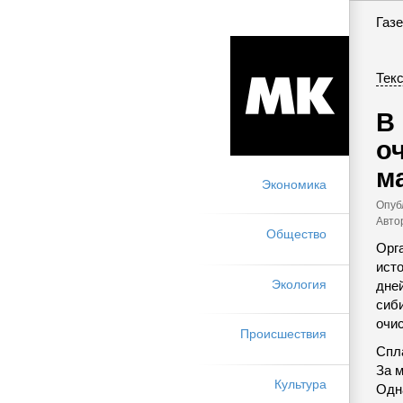
Газе
Текс
В
о
м
Экономика
Опуб
Авто
Общество
Орг
исто
Экология
дней
сиб
очис
Происшествия
Спл
За 
Культура
Одн