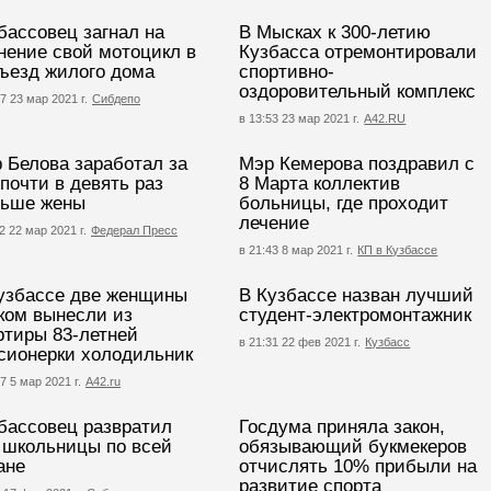
бассовец загнал на
В Мысках к 300-летию
нение свой мотоцикл в
Кузбасса отремонтировали
ъезд жилого дома
спортивно-
оздоровительный комплекс
7 23 мар 2021 г.
Сибдепо
в 13:53 23 мар 2021 г.
А42.RU
 Белова заработал за
Мэр Кемерова поздравил с
 почти в девять раз
8 Марта коллектив
ьше жены
больницы, где проходит
лечение
2 22 мар 2021 г.
Федерал Пресс
в 21:43 8 мар 2021 г.
КП в Кузбассе
узбассе две женщины
В Кузбассе назван лучший
ком вынесли из
студент-электромонтажник
ртиры 83-летней
в 21:31 22 фев 2021 г.
Кузбасс
сионерки холодильник
7 5 мар 2021 г.
А42.ru
бассовец развратил
Госдума приняла закон,
 школьницы по всей
обязывающий букмекеров
ане
отчислять 10% прибыли на
развитие спорта