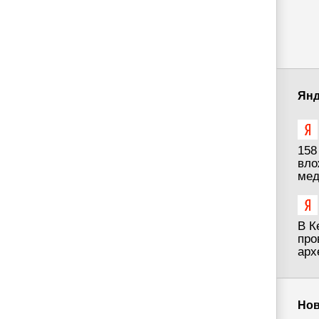
Янд
158
вло
мед
В К
про
арх
Нов