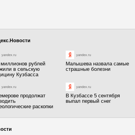
екс.Новости
yandex.ru
yandex.ru
 миллионов рублей
Малышева назвала самые
жили в сельскую
страшные болезни
ицину Кузбасса
yandex.ru
yandex.ru
емерове продолжат
В Кузбассе 5 сентября
водить
выпал первый снег
еологические раскопки
ости