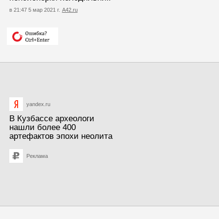
в 21:47 5 мар 2021 г.
А42.ru
yandex.ru
В Кузбассе археологи
нашли более 400
артефактов эпохи неолита
Реклама