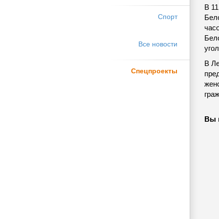
В 11
Спорт
Бело
час
Бел
Все новости
угол
В Ле
Спецпроекты
пре
женс
гра
Вы 