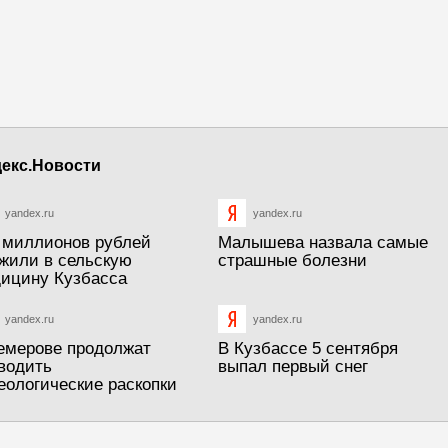
екс.Новости
yandex.ru
yandex.ru
 миллионов рублей
Малышева назвала самые
жили в сельскую
страшные болезни
ицину Кузбасса
yandex.ru
yandex.ru
емерове продолжат
В Кузбассе 5 сентября
водить
выпал первый снег
еологические раскопки