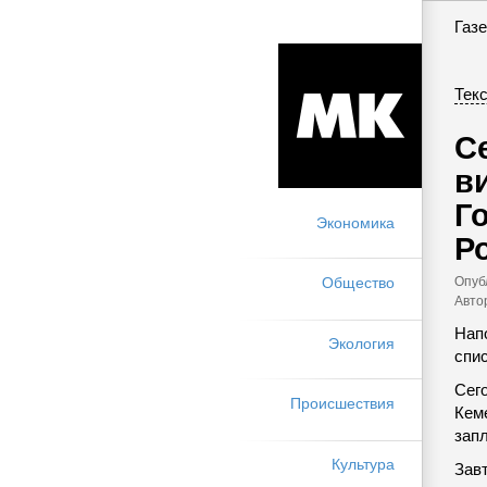
Газе
Текс
С
в
Г
Экономика
Р
Опуб
Общество
Авто
Нап
Экология
спи
Сег
Происшествия
Кеме
запл
Культура
Завт