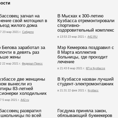
ости
бассовец загнал на
В Мысках к 300-летию
нение свой мотоцикл в
Кузбасса отремонтировали
ъезд жилого дома
спортивно-
оздоровительный комплекс
7 23 мар 2021 г.
Сибдепо
в 13:53 23 мар 2021 г.
А42.RU
 Белова заработал за
Мэр Кемерова поздравил с
 почти в девять раз
8 Марта коллектив
ьше жены
больницы, где проходит
лечение
2 22 мар 2021 г.
Федерал Пресс
в 21:43 8 мар 2021 г.
КП в Кузбассе
узбассе две женщины
В Кузбассе назван лучший
ком вынесли из
студент-электромонтажник
ртиры 83-летней
в 21:31 22 фев 2021 г.
Кузбасс
сионерки холодильник
7 5 мар 2021 г.
А42.ru
бассовец развратил
Госдума приняла закон,
 школьницы по всей
обязывающий букмекеров