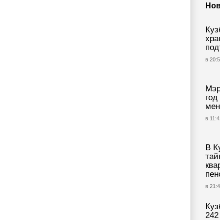
Нов
Куз
хра
под
в 20:5
Мэр
год
мен
в 11:4
В К
тай
ква
пен
в 21:4
Куз
242