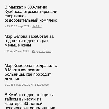
В Мысках к 300-летию
Кузбасса отремонтировали
спортивно-
оздоровительный комплекс
в 13:53 23 мар 2021 г.
А42.RU
Мэр Белова заработал за
год почти в девять раз
меньше жены
в 11:42 22 мар 2021 г.
Федерал Пресс
Мэр Кемерова поздравил с
8 Марта коллектив
больницы, где проходит
лечение
в 21:43 8 мар 2021 г.
КП в Кузбассе
В Кузбассе две женщины
тайком вынесли из
квартиры 83-летней
пенсионерки холодильник