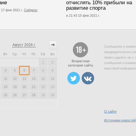
ане
отчислять 10% прибыли на
развитие спорта
 17 фев 2021 г.
Сибдепо
в 21:43 15 фев 2021 г.
Август
2026 г.
Сообщения и коммен
предварительного р
Вт
Ср
Чт
Пт
Сб
Вс
право удалить их с 
Возрастная
1
2
сообщения и коммен
категория сайта
массовой информаци
4
5
6
7
8
9
11
12
13
14
15
16
18
19
20
21
22
23
25
26
27
28
29
30
О сайте
Источники новостей