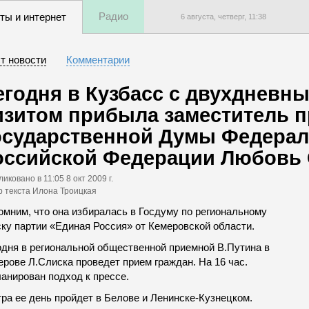
Радио
ты и интернет
6 августа, четверг,
11
:
38
т новости
Комментарии
егодня в Кузбасс с двухдневн
изитом прибыла заместитель п
осударственной Думы Федерал
оссийской Федерации Любовь 
ликовано
в 11:05 8 окт 2009 г.
р текста Илона Троицкая
омним, что она избиралась в Госдуму по региональному
ску партии «Единая Россия» от Кемеровской области.
одня в региональной общественной приемной В.Путина в
рове Л.Слиска проведет прием граждан. На 16 час.
анирован подход к прессе.
ра ее день пройдет в Белове и Ленинске-Кузнецком.