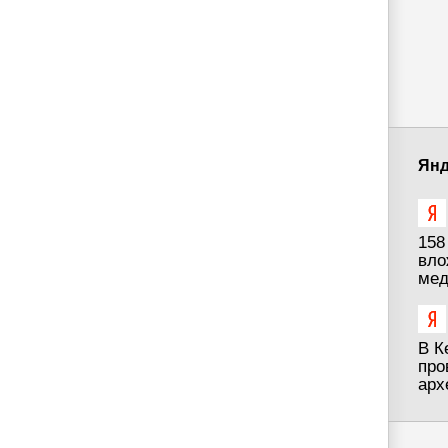
Янд
158
вло
мед
В К
про
арх