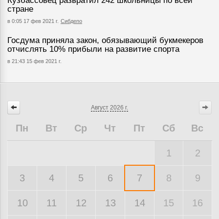
Кузбассовец развратил 242 школьницы по всей
стране
в 0:05 17 фев 2021 г.
Сибдепо
Госдума приняла закон, обязывающий букмекеров
отчислять 10% прибыли на развитие спорта
в 21:43 15 фев 2021 г.
Август
2026 г.
Пн
Вт
Ср
Чт
Пт
Сб
Вс
1
2
3
4
5
6
7
8
9
10
11
12
13
14
15
16