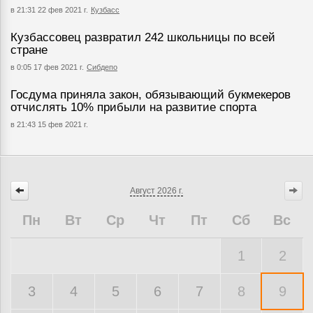
в 21:31 22 фев 2021 г.
Кузбасс
Кузбассовец развратил 242 школьницы по всей
стране
в 0:05 17 фев 2021 г.
Сибдепо
Госдума приняла закон, обязывающий букмекеров
отчислять 10% прибыли на развитие спорта
в 21:43 15 фев 2021 г.
Август
2026 г.
Пн
Вт
Ср
Чт
Пт
Сб
Вс
1
2
3
4
5
6
7
8
9