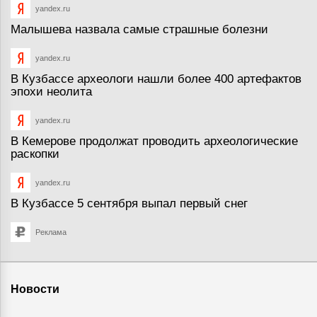
yandex.ru
Малышева назвала самые страшные болезни
yandex.ru
В Кузбассе археологи нашли более 400 артефактов
эпохи неолита
yandex.ru
В Кемерове продолжат проводить археологические
раскопки
yandex.ru
В Кузбассе 5 сентября выпал первый снег
Реклама
Новости