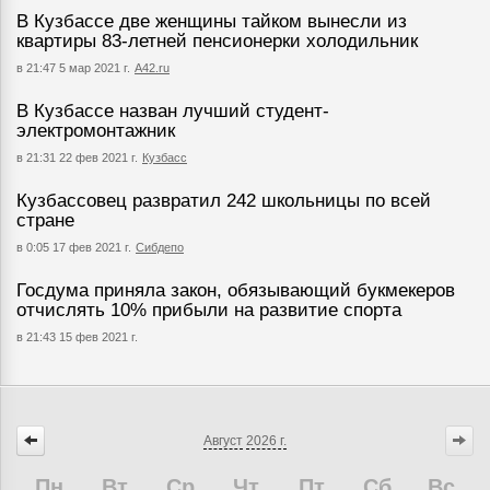
В Кузбассе две женщины тайком вынесли из
квартиры 83-летней пенсионерки холодильник
в 21:47 5 мар 2021 г.
А42.ru
В Кузбассе назван лучший студент-
электромонтажник
в 21:31 22 фев 2021 г.
Кузбасс
Кузбассовец развратил 242 школьницы по всей
стране
в 0:05 17 фев 2021 г.
Сибдепо
Госдума приняла закон, обязывающий букмекеров
отчислять 10% прибыли на развитие спорта
в 21:43 15 фев 2021 г.
Август
2026 г.
Пн
Вт
Ср
Чт
Пт
Сб
Вс