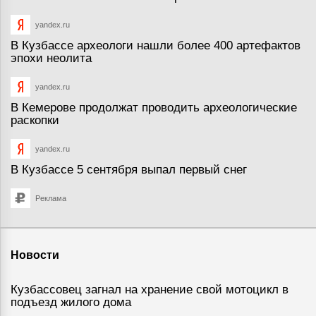
yandex.ru
В Кузбассе археологи нашли более 400 артефактов
эпохи неолита
yandex.ru
В Кемерове продолжат проводить археологические
раскопки
yandex.ru
В Кузбассе 5 сентября выпал первый снег
Реклама
Новости
Кузбассовец загнал на хранение свой мотоцикл в
подъезд жилого дома