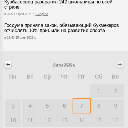
Кузбассовец развратил 242 школьницы по всей
стране
в 0:05 17 фев 2021 г.
Сибдепо
Госдума приняла закон, обязывающий букмекеров
отчислять 10% прибыли на развитие спорта
в 21:43 15 фев 2021 г.
Август
2026 г.
Пн
Вт
Ср
Чт
Пт
Сб
Вс
1
2
3
4
5
6
7
8
9
10
11
12
13
14
15
16