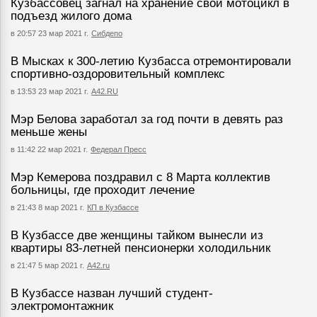
Кузбассовец загнал на хранение свой мотоцикл в
подъезд жилого дома
в 20:57 23 мар 2021 г.
Сибдепо
В Мысках к 300-летию Кузбасса отремонтировали
спортивно-оздоровительный комплекс
в 13:53 23 мар 2021 г.
А42.RU
Мэр Белова заработал за год почти в девять раз
меньше жены
в 11:42 22 мар 2021 г.
Федерал Пресс
Мэр Кемерова поздравил с 8 Марта коллектив
больницы, где проходит лечение
в 21:43 8 мар 2021 г.
КП в Кузбассе
В Кузбассе две женщины тайком вынесли из
квартиры 83-летней пенсионерки холодильник
в 21:47 5 мар 2021 г.
А42.ru
В Кузбассе назван лучший студент-
электромонтажник