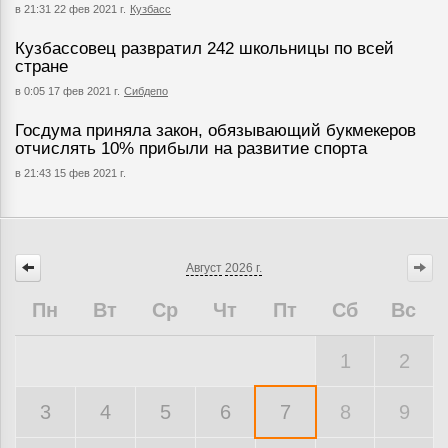
в 21:31 22 фев 2021 г.
Кузбасс
Кузбассовец развратил 242 школьницы по всей
стране
в 0:05 17 фев 2021 г.
Сибдепо
Госдума приняла закон, обязывающий букмекеров
отчислять 10% прибыли на развитие спорта
в 21:43 15 фев 2021 г.
Август
2026 г.
Пн
Вт
Ср
Чт
Пт
Сб
Вс
1
2
3
4
5
6
7
8
9