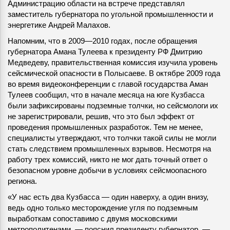
Администрацию области на встрече представлял
заместитель губернатора по угольной промышленности и
энергетике Андрей Малахов.
Напомним, что в 2009—2010 годах, после обращения
губернатора Амана Тулеева к президенту РФ Дмитрию
Медведеву, правительственная комиссия изучила уровень
сейсмической опасности в Полысаеве. В октябре 2009 года
во время видеоконференции с главой государства Аман
Тулеев сообщил, что в начале месяца на юге Кузбасса
были зафиксированы подземные толчки, но сейсмологи их
не зарегистрировали, решив, что это был эффект от
проведения промышленных разработок. Тем не менее,
специалисты утверждают, что толчки такой силы не могли
стать следствием промышленных взрывов. Несмотря на
работу трех комиссий, никто не мог дать точный ответ о
безопасном уровне добычи в условиях сейсмоопасного
региона.
«У нас есть два Кузбасса — один наверху, а один внизу,
ведь одно только месторождение угля по подземным
выработкам сопоставимо с двумя московскими
метрополитенами, — пояснил президенту губернатор. —