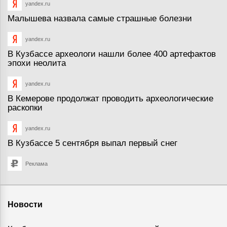
yandex.ru
Малышева назвала самые страшные болезни
yandex.ru
В Кузбассе археологи нашли более 400 артефактов
эпохи неолита
yandex.ru
В Кемерове продолжат проводить археологические
раскопки
yandex.ru
В Кузбассе 5 сентября выпал первый снег
Реклама
Новости