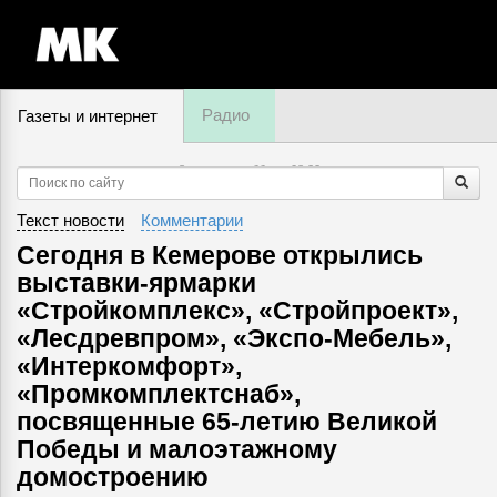
Радио
Газеты и интернет
8 августа, суббота,
08
:
32
Текст новости
Комментарии
Сегодня в Кемерове открылись
выставки-ярмарки
«Стройкомплекс», «Стройпроект»,
«Лесдревпром», «Экспо-Мебель»,
«Интеркомфорт»,
«Промкомплектснаб»,
посвященные 65-летию Великой
Победы и малоэтажному
домостроению