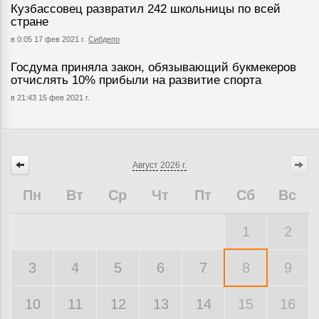
Кузбассовец развратил 242 школьницы по всей
стране
в 0:05 17 фев 2021 г.
Сибдепо
Госдума приняла закон, обязывающий букмекеров
отчислять 10% прибыли на развитие спорта
в 21:43 15 фев 2021 г.
Август
2026 г.
Пн
Вт
Ср
Чт
Пт
Сб
Вс
1
2
3
4
5
6
7
8
9
10
11
12
13
14
15
16