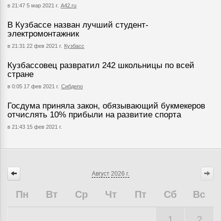
в 21:47 5 мар 2021 г.
А42.ru
В Кузбассе назван лучший студент-
электромонтажник
в 21:31 22 фев 2021 г.
Кузбасс
Кузбассовец развратил 242 школьницы по всей
стране
в 0:05 17 фев 2021 г.
Сибдепо
Госдума приняла закон, обязывающий букмекеров
отчислять 10% прибыли на развитие спорта
в 21:43 15 фев 2021 г.
Август
2026 г.
Пн
Вт
Ср
Чт
Пт
Сб
Вс
1
2