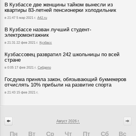
В Кузбассе две женщины тайком вынесли из
квартиры 83-летней пенсионерки холодильник
в 21:47 5 мар 2021 г.
А42.ru
В Кузбассе назван лучший студент-
электромонтажник
в 21:31 22 фев 2021 г.
Кузбасс
Кузбассовец развратил 242 школьницы по всей
стране
в 0:05 17 фев 2021 г.
Сибдепо
Госдума приняла закон, обязывающий букмекеров
отчислять 10% прибыли на развитие спорта
в 21:43 15 фев 2021 г.
Август
2026 г.
Пн
Вт
Ср
Чт
Пт
Сб
Вс