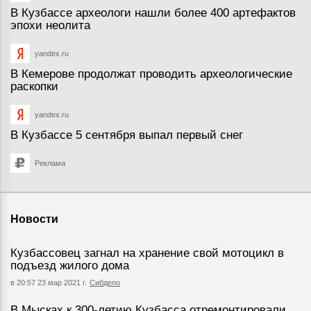
В Кузбассе археологи нашли более 400 артефактов
эпохи неолита
yandex.ru
В Кемерове продолжат проводить археологические
раскопки
yandex.ru
В Кузбассе 5 сентября выпал первый снег
Реклама
Новости
Кузбассовец загнал на хранение свой мотоцикл в
подъезд жилого дома
в 20:57 23 мар 2021 г.
Сибдепо
В Мысках к 300-летию Кузбасса отремонтировали