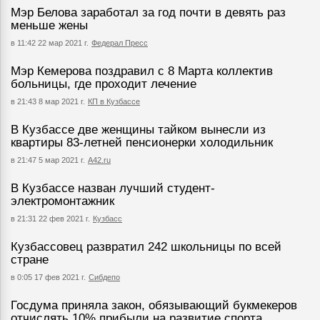
Мэр Белова заработал за год почти в девять раз
меньше жены
в 11:42 22 мар 2021 г.
Федерал Пресс
Мэр Кемерова поздравил с 8 Марта коллектив
больницы, где проходит лечение
в 21:43 8 мар 2021 г.
КП в Кузбассе
В Кузбассе две женщины тайком вынесли из
квартиры 83-летней пенсионерки холодильник
в 21:47 5 мар 2021 г.
А42.ru
В Кузбассе назван лучший студент-
электромонтажник
в 21:31 22 фев 2021 г.
Кузбасс
Кузбассовец развратил 242 школьницы по всей
стране
в 0:05 17 фев 2021 г.
Сибдепо
Госдума приняла закон, обязывающий букмекеров
отчислять 10% прибыли на развитие спорта