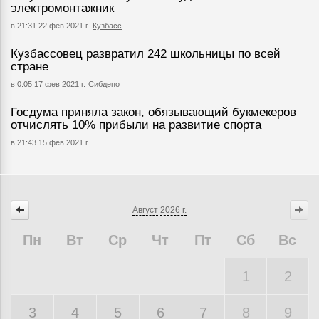
электромонтажник
в 21:31 22 фев 2021 г.
Кузбасс
Кузбассовец развратил 242 школьницы по всей
стране
в 0:05 17 фев 2021 г.
Сибдепо
Госдума приняла закон, обязывающий букмекеров
отчислять 10% прибыли на развитие спорта
в 21:43 15 фев 2021 г.
Август
2026 г.
Пн
Вт
Ср
Чт
Пт
Сб
Вс
1
2
3
4
5
6
7
8
9