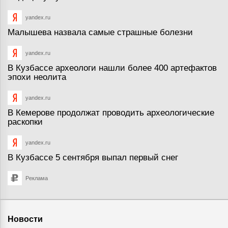
yandex.ru
Малышева назвала самые страшные болезни
yandex.ru
В Кузбассе археологи нашли более 400 артефактов
эпохи неолита
yandex.ru
В Кемерове продолжат проводить археологические
раскопки
yandex.ru
В Кузбассе 5 сентября выпал первый снег
Реклама
Новости