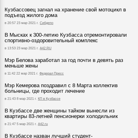
Кузбассовец загнал на хранение свой мотоцикл в
подъезд жилого дома
в 20:57 23 мар 2021 г.
Сибдепо
В Мысках к 300-летию Кузбасса отремонтировали
спортивно-оздоровительный комплекс
в 13:53 23 мар 2021 г.
А42.RU
Мэр Белова заработал за год почти в девять раз
меньше жены
в 11:42 22 мар 2021 г.
Федерал Пресс
Мэр Кемерова поздравил с 8 Марта коллектив
больницы, где проходит лечение
в 21:43 8 мар 2021 г.
КП в Кузбассе
В Кузбассе две женщины тайком вынесли из
квартиры 83-летней пенсионерки холодильник
в 21:47 5 мар 2021 г.
А42.ru
В Кузбассе назван лучший студент-