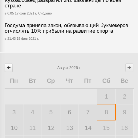
Кузбассовец развратил 242 школьницы по всей
стране
в 0:05 17 фев 2021 г.
Сибдепо
Госдума приняла закон, обязывающий букмекеров
отчислять 10% прибыли на развитие спорта
в 21:43 15 фев 2021 г.
Август
2026 г.
Пн
Вт
Ср
Чт
Пт
Сб
Вс
1
2
3
4
5
6
7
8
9
10
11
12
13
14
15
16