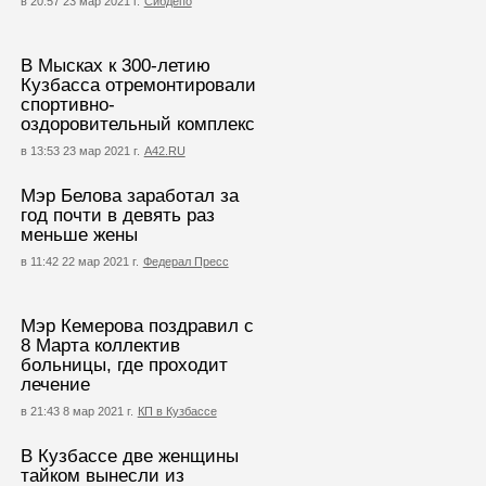
в 20:57 23 мар 2021 г.
Сибдепо
В Мысках к 300-летию
Кузбасса отремонтировали
спортивно-
оздоровительный комплекс
в 13:53 23 мар 2021 г.
А42.RU
Мэр Белова заработал за
год почти в девять раз
меньше жены
в 11:42 22 мар 2021 г.
Федерал Пресс
Мэр Кемерова поздравил с
8 Марта коллектив
больницы, где проходит
лечение
в 21:43 8 мар 2021 г.
КП в Кузбассе
В Кузбассе две женщины
тайком вынесли из