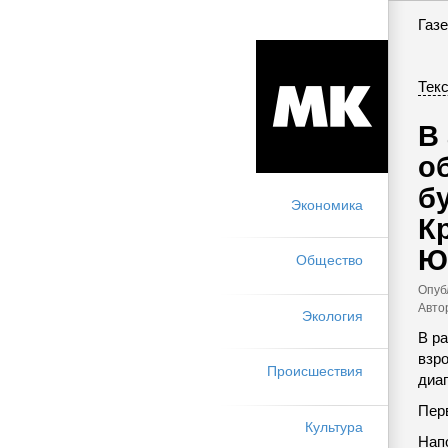
Газе
Текс
В
о
бу
Экономика
К
Ю
Общество
Опуб
Авто
Экология
В р
взр
Происшествия
диа
Пер
Культура
Нап