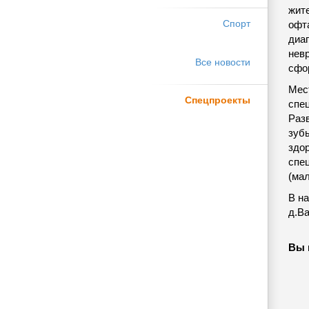
жит
Спорт
офт
диаг
невр
Все новости
сфо
Мес
Спецпроекты
спе
Раз
зуб
здор
спец
(ма
В н
д.В
Вы 