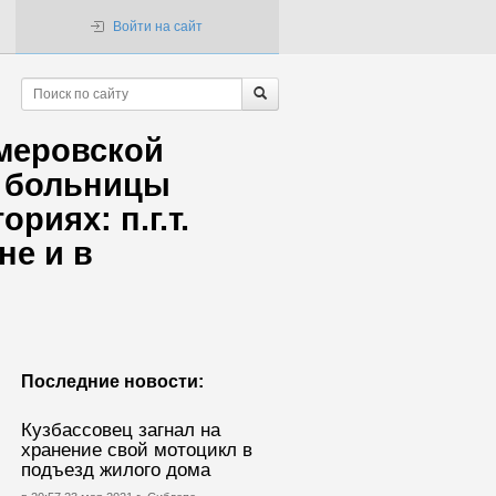
Войти на сайт
емеровской
й больницы
риях: п.г.т.
не и в
Последние новости:
Кузбассовец загнал на
хранение свой мотоцикл в
подъезд жилого дома