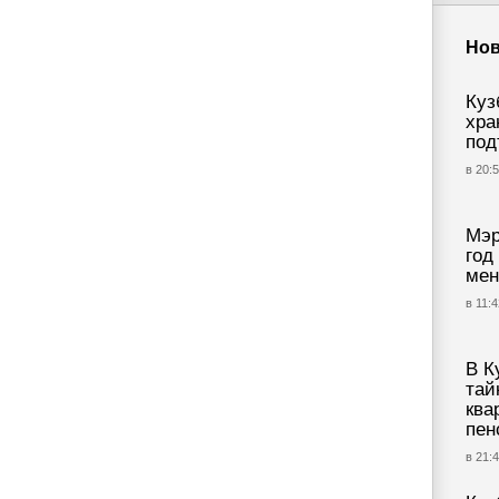
Нов
Куз
хра
под
в 20:5
Мэр
год
мен
в 11:4
В К
тай
ква
пен
в 21:4