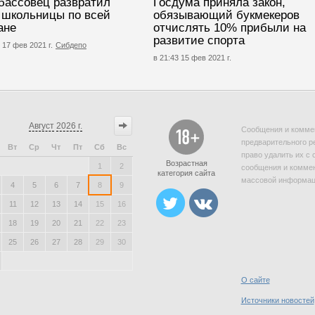
бассовец развратил
Госдума приняла закон,
 школьницы по всей
обязывающий букмекеров
ане
отчислять 10% прибыли на
развитие спорта
 17 фев 2021 г.
Сибдепо
в 21:43 15 фев 2021 г.
Август
2026 г.
Сообщения и коммен
предварительного р
Вт
Ср
Чт
Пт
Сб
Вс
право удалить их с 
Возрастная
1
2
сообщения и коммен
категория сайта
массовой информаци
4
5
6
7
8
9
11
12
13
14
15
16
18
19
20
21
22
23
25
26
27
28
29
30
О сайте
Источники новостей