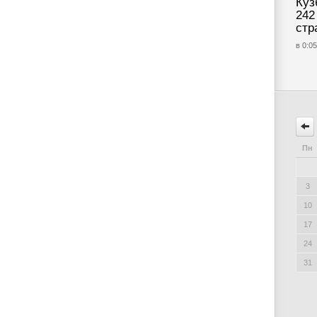
Куз
242
стр
в 0:05
Пн
3
10
17
24
31