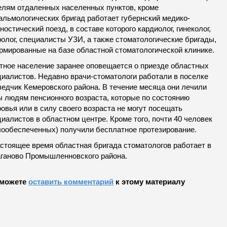
елям отдаленных населенных пунктов, кроме
альмологических бригад работает губернский медико-
ностический поезд, в составе которого кардиолог, гинеколог,
олог, специалисты УЗИ, а также стоматологические бригады,
рмированные на базе областной стоматологической клинике.
тное население заранее оповещается о приезде областных
циалистов. Недавно врачи-стоматологи работали в поселке
ведчик Кемеровского района. В течение месяца они лечили
ы людям пенсионного возраста, которые по состоянию
овья или в силу своего возраста не могут посещать
иалистов в областном центре. Кроме того, почти 40 человек
лообеспеченных) получили бесплатное протезирование.
астоящее время областная бригада стоматологов работает в
аганово Промышленновского района.
можете
оставить комментарий
к этому материалу