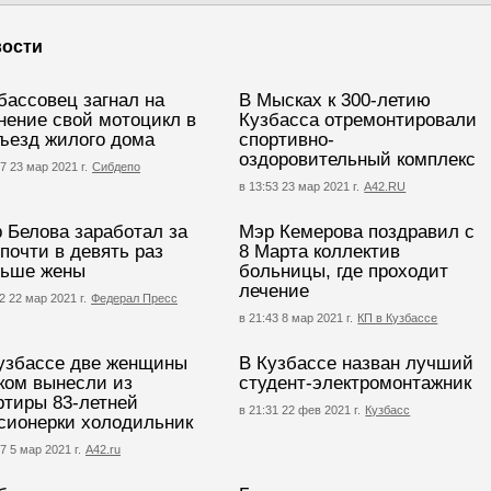
ости
бассовец загнал на
В Мысках к 300-летию
нение свой мотоцикл в
Кузбасса отремонтировали
ъезд жилого дома
спортивно-
оздоровительный комплекс
7 23 мар 2021 г.
Сибдепо
в 13:53 23 мар 2021 г.
А42.RU
 Белова заработал за
Мэр Кемерова поздравил с
 почти в девять раз
8 Марта коллектив
ьше жены
больницы, где проходит
лечение
2 22 мар 2021 г.
Федерал Пресс
в 21:43 8 мар 2021 г.
КП в Кузбассе
узбассе две женщины
В Кузбассе назван лучший
ком вынесли из
студент-электромонтажник
ртиры 83-летней
в 21:31 22 фев 2021 г.
Кузбасс
сионерки холодильник
7 5 мар 2021 г.
А42.ru