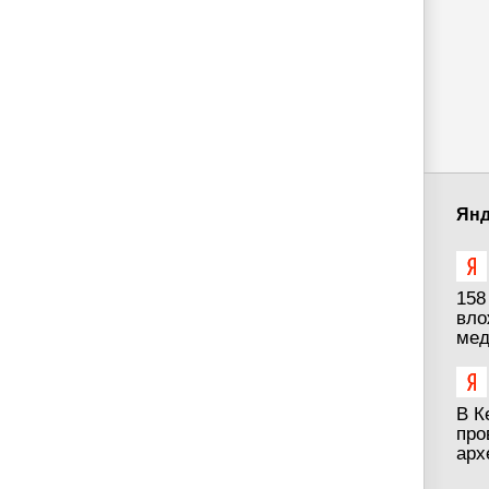
Янд
158
вло
мед
В К
про
арх