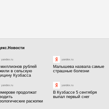
екс.Новости
yandex.ru
yandex.ru
 миллионов рублей
Малышева назвала самые
жили в сельскую
страшные болезни
ицину Кузбасса
yandex.ru
yandex.ru
емерове продолжат
В Кузбассе 5 сентября
водить
выпал первый снег
еологические раскопки