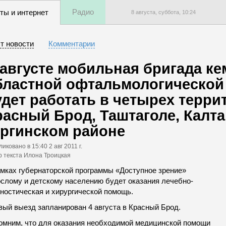
Радио
ты и интернет
8 августа, суббота,
10
:
24
т новости
Комментарии
 августе мобильная бригада к
бластной офтальмологическо
дет работать в четырех террито
расный Брод, Таштаголе, Калта
ргинском районе
ликовано
в 15:40 2 авг 2011 г.
р текста Илона Троицкая
амках губернаторской программы «Доступное зрение»
ослому и детскому населению будет оказания лечебно-
гностическая и хирургической помощь.
вый выезд запланирован 4 августа в Красный Брод.
омним, что для оказания необходимой медицинской помощи