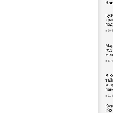
Нов
Куз
хра
под
в 20:5
Мэр
год
мен
в 11:4
В К
тай
ква
пен
в 21:4
Куз
242