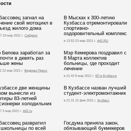
ости
бассовец загнал на
В Мысках к 300-летию
нение свой мотоцикл в
Кузбасса отремонтировали
ъезд жилого дома
спортивно-
оздоровительный комплекс
7 23 мар 2021 г.
Сибдепо
в 13:53 23 мар 2021 г.
А42.RU
 Белова заработал за
Мэр Кемерова поздравил с
 почти в девять раз
8 Марта коллектив
ьше жены
больницы, где проходит
лечение
2 22 мар 2021 г.
Федерал Пресс
в 21:43 8 мар 2021 г.
КП в Кузбассе
узбассе две женщины
В Кузбассе назван лучший
ком вынесли из
студент-электромонтажник
ртиры 83-летней
в 21:31 22 фев 2021 г.
Кузбасс
сионерки холодильник
7 5 мар 2021 г.
А42.ru
бассовец развратил
Госдума приняла закон,
 школьницы по всей
обязывающий букмекеров