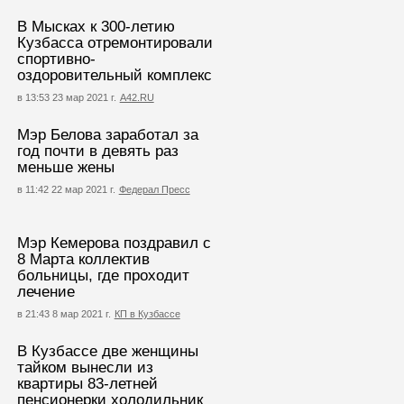
В Мысках к 300-летию
Кузбасса отремонтировали
спортивно-
оздоровительный комплекс
в 13:53 23 мар 2021 г.
А42.RU
Мэр Белова заработал за
год почти в девять раз
меньше жены
в 11:42 22 мар 2021 г.
Федерал Пресс
Мэр Кемерова поздравил с
8 Марта коллектив
больницы, где проходит
лечение
в 21:43 8 мар 2021 г.
КП в Кузбассе
В Кузбассе две женщины
тайком вынесли из
квартиры 83-летней
пенсионерки холодильник