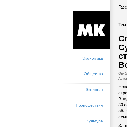
Газе
Текс
С
С
с
Экономика
В
Опуб
Общество
Авто
Нов
Экология
стр
Вла
30 
Происшествия
обл
сем
Культура
Зда