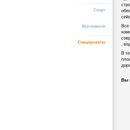
стр
Спорт
обе
сей
Все
Все новости
комн
сов
Спецпроекты
, во
В те
пло
дор
Вы 