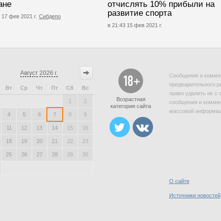
ане
отчислять 10% прибыли на
развитие спорта
 17 фев 2021 г.
Сибдепо
в 21:43 15 фев 2021 г.
Август
2026 г.
Сообщения и коммен
предварительного р
Вт
Ср
Чт
Пт
Сб
Вс
право удалить их с 
Возрастная
1
2
сообщения и коммен
категория сайта
массовой информаци
4
5
6
7
8
9
11
12
13
14
15
16
18
19
20
21
22
23
25
26
27
28
29
30
О сайте
Источники новостей