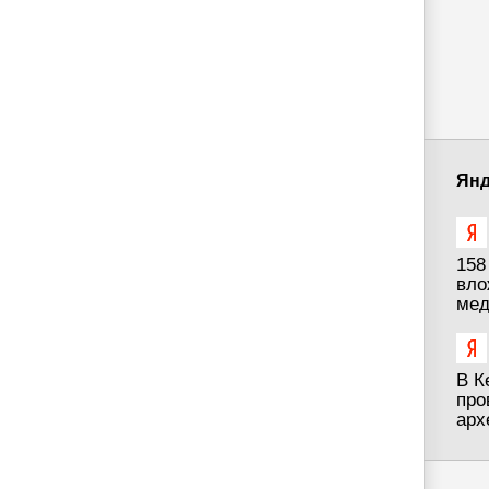
Янд
158
вло
мед
В К
про
арх