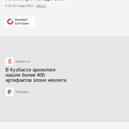
в 21:47 5 мар 2021 г.
А42.ru
yandex.ru
В Кузбассе археологи
нашли более 400
артефактов эпохи неолита
Реклама