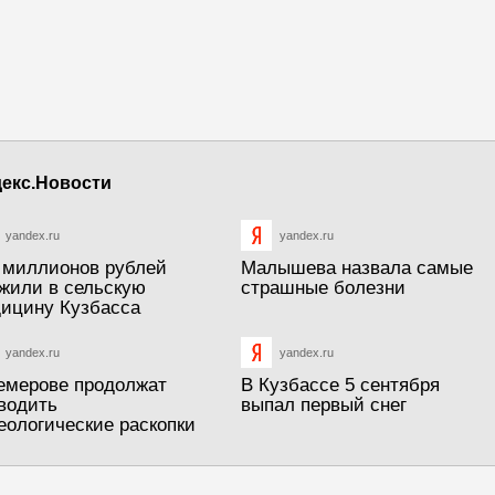
екс.Новости
yandex.ru
yandex.ru
 миллионов рублей
Малышева назвала самые
жили в сельскую
страшные болезни
ицину Кузбасса
yandex.ru
yandex.ru
емерове продолжат
В Кузбассе 5 сентября
водить
выпал первый снег
еологические раскопки