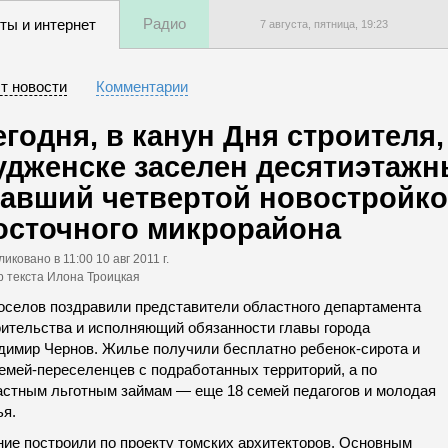
Радио
ты и интернет
7 августа, пятница,
19
:
23
т новости
Комментарии
егодня, в канун Дня строителя,
удженске заселен десятиэтажн
тавший четвертой новостройк
осточного микрорайона
ликовано
в 11:00 10 авг 2011 г.
р текста Илона Троицкая
оселов поздравили представители областного департамента
оительства и исполняющий обязанности главы города
димир Чернов. Жилье получили бесплатно ребенок-сирота и
семей-переселенцев с подработанных территорий, а по
астным льготным займам — еще 18 семей педагогов и молодая
ья.
ние построили по проекту томских архитекторов. Основным