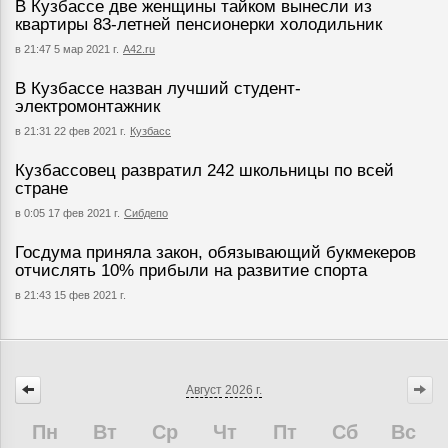
В Кузбассе две женщины тайком вынесли из
квартиры 83-летней пенсионерки холодильник
в 21:47 5 мар 2021 г.
А42.ru
В Кузбассе назван лучший студент-
электромонтажник
в 21:31 22 фев 2021 г.
Кузбасс
Кузбассовец развратил 242 школьницы по всей
стране
в 0:05 17 фев 2021 г.
Сибдепо
Госдума приняла закон, обязывающий букмекеров
отчислять 10% прибыли на развитие спорта
в 21:43 15 фев 2021 г.
Август
2026 г.
Пн
Вт
Ср
Чт
Пт
Сб
Вс