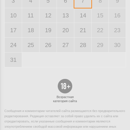
3
4
5
6
7
8
9
10
11
12
13
14
15
16
17
18
19
20
21
22
23
24
25
26
27
28
29
30
31
Возрастная
категория сайта
Сообщения и комментарии читателей сайта размещаются без предварительного
редактирования. Редакция оставляет за собой право удалить их с сайта или
отредактировать, если указанные сообщения и комментарии являются
злоупотреблением свободой массовой информации или нарушением иных