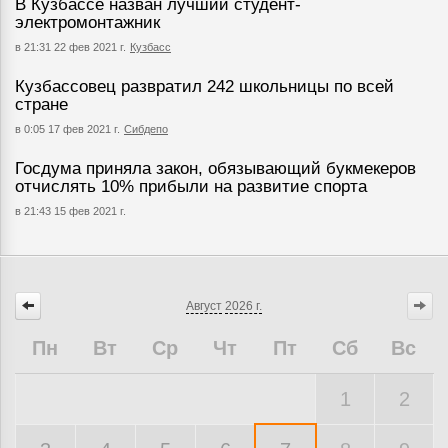
В Кузбассе назван лучший студент-
электромонтажник
в 21:31 22 фев 2021 г.
Кузбасс
Кузбассовец развратил 242 школьницы по всей
стране
в 0:05 17 фев 2021 г.
Сибдепо
Госдума приняла закон, обязывающий букмекеров
отчислять 10% прибыли на развитие спорта
в 21:43 15 фев 2021 г.
Август
2026 г.
Пн
Вт
Ср
Чт
Пт
Сб
Вс
1
2