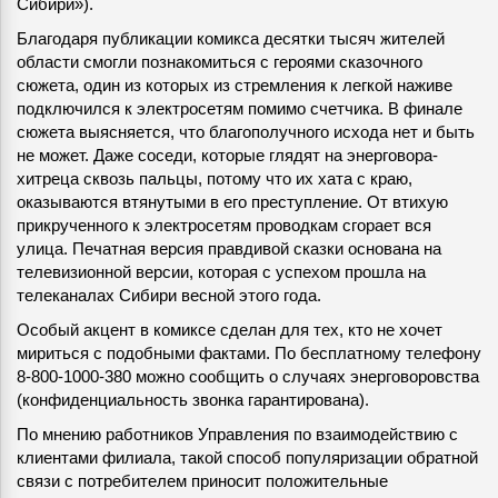
Сибири»).
Благодаря публикации комикса десятки тысяч жителей
области смогли познакомиться с героями сказочного
сюжета, один из которых из стремления к легкой наживе
подключился к электросетям помимо счетчика. В финале
сюжета выясняется, что благополучного исхода нет и быть
не может. Даже соседи, которые глядят на энерговора-
хитреца сквозь пальцы, потому что их хата с краю,
оказываются втянутыми в его преступление. От втихую
прикрученного к электросетям проводкам сгорает вся
улица. Печатная версия правдивой сказки основана на
телевизионной версии, которая с успехом прошла на
телеканалах Сибири весной этого года.
Особый акцент в комиксе сделан для тех, кто не хочет
мириться с подобными фактами. По бесплатному телефону
8-800-1000-380 можно сообщить о случаях энерговоровства
(конфиденциальность звонка гарантирована).
По мнению работников Управления по взаимодействию с
клиентами филиала, такой способ популяризации обратной
связи с потребителем приносит положительные