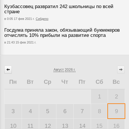
Кузбассовец развратил 242 школьницы по всей
стране
в 0:05 17 фев 2021 г.
Сибдепо
Госдума приняла закон, обязывающий букмекеров
отчислять 10% прибыли на развитие спорта
в 21:43 15 фев 2021 г.
Август
2026 г.
Пн
Вт
Ср
Чт
Пт
Сб
Вс
1
2
3
4
5
6
7
8
9
10
11
12
13
14
15
16