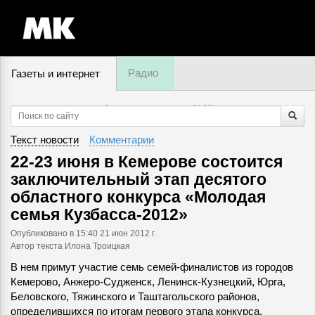
Радио
Газеты и интернет
9 августа, воскресенье,
21
:
03
Текст новости
Комментарии
22-23 июня в Кемерове состоится
заключительный этап десятого
областного конкурса «Молодая
семья Кузбасса-2012»
Опубликовано
в 15:40 21 июн 2012 г.
Автор текста Илона Троицкая
В нем примут участие семь семей-финалистов из городов
Кемерово, Анжеро-Судженск, Ленинск-Кузнецкий, Юрга,
Беловского, Тяжинского и Таштагольского районов,
определившихся по итогам первого этапа конкурса.