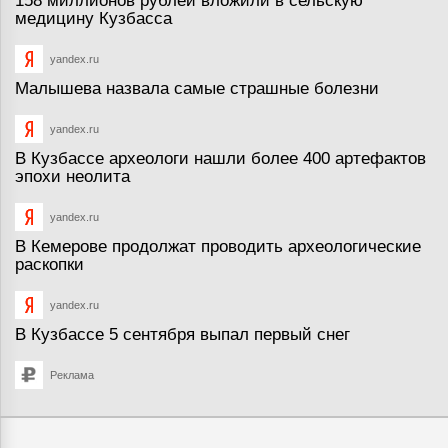
158 миллионов рублей вложили в сельскую
медицину Кузбасса
yandex.ru
Малышева назвала самые страшные болезни
yandex.ru
В Кузбассе археологи нашли более 400 артефактов
эпохи неолита
yandex.ru
В Кемерове продолжат проводить археологические
раскопки
yandex.ru
В Кузбассе 5 сентября выпал первый снег
Реклама