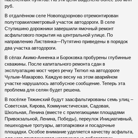
руб.
В отдалённом селе Новоподзорново отремонтирован
полуторакилометровый участок автодороги. В селе
Ступишино дорожники завершили ямочный ремонт
асфальтового покрытия на центральной улице. По
направлению Листвянка—Путятино приведены в порядок
два участка автодороги.
В сёлах Акимо-Анненка и Бороковка пробурены глубинные
скважины. После капитального ремонта сдан в
эксплуатацию мост через речку Тютюл на автодороге
Чулым–Макарово. Каждую весну на этом аварийном
участке нарушалось автобусное сообщение. Теперь эта
проблема для селян будет решена.
В посёлке Тяжинский будут заасфальтированы семь улиц –
Советская, Кирова, Коммунистическая, Садовая,
Школьная, Ленина (вместе с прилегающими площадями
Привокзальной, Ленина, Победы), переулок Инициативный,
пешеходные тротуары, автопарковки и посадочные
площадки. Особое внимание уделяется качеству асфальта,