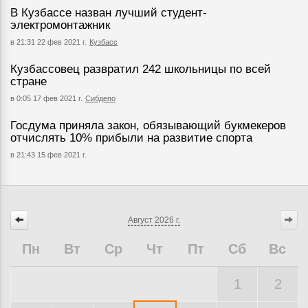
В Кузбассе назван лучший студент-
электромонтажник
в 21:31 22 фев 2021 г.
Кузбасс
Кузбассовец развратил 242 школьницы по всей
стране
в 0:05 17 фев 2021 г.
Сибдепо
Госдума приняла закон, обязывающий букмекеров
отчислять 10% прибыли на развитие спорта
в 21:43 15 фев 2021 г.
Август
2026 г.
Пн
Вт
Ср
Чт
Пт
Сб
Вс
1
2