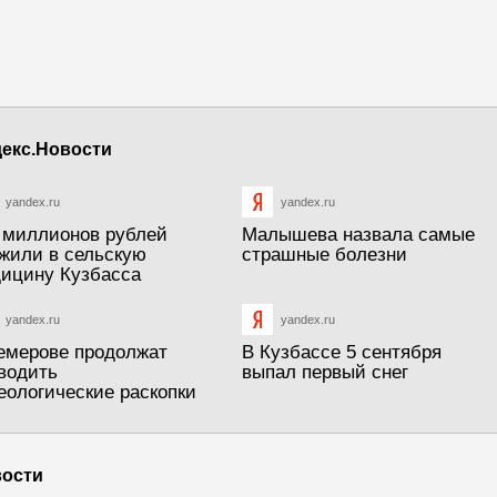
екс.Новости
yandex.ru
yandex.ru
 миллионов рублей
Малышева назвала самые
жили в сельскую
страшные болезни
ицину Кузбасса
yandex.ru
yandex.ru
емерове продолжат
В Кузбассе 5 сентября
водить
выпал первый снег
еологические раскопки
ости