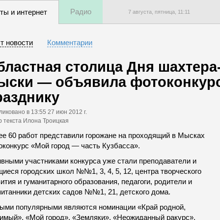
Радио
ты и интернет
7 августа, пятница,
11
:
11
т новости
Комментарии
бластная столица Дня шахтера
ыски — объявила фотоконкур
разднику
ликовано
в 13:55 27 июн 2012 г.
р текста Илона Троицкая
ее 60 работ представили горожане на проходящий в Мысках
оконкурс «Мой город — часть Кузбасса».
ивными участниками конкурса уже стали преподаватели и
иеся городских школ №№1, 3, 4, 5, 12, центра творческого
ития и гуманитарного образования, педагоги, родители и
питанники детских садов №№1, 21, детского дома.
ыми популярными являются номинации «Край родной,
имый», «Мой город», «Земляки», «Неожиданный ракурс».