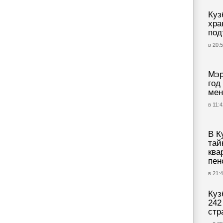
Куз
хра
под
в 20:5
Мэр
год
мен
в 11:4
В К
тай
ква
пен
в 21:4
Куз
242
стр