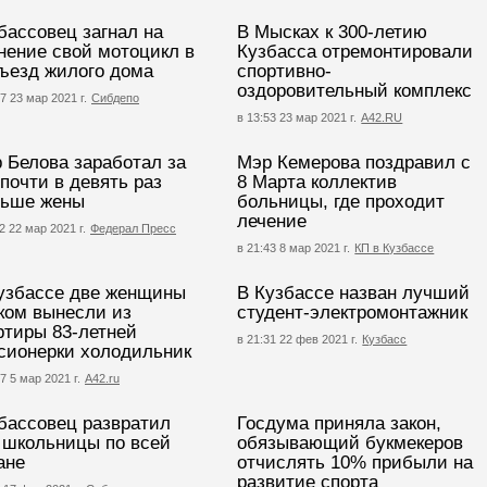
бассовец загнал на
В Мысках к 300-летию
нение свой мотоцикл в
Кузбасса отремонтировали
ъезд жилого дома
спортивно-
оздоровительный комплекс
7 23 мар 2021 г.
Сибдепо
в 13:53 23 мар 2021 г.
А42.RU
 Белова заработал за
Мэр Кемерова поздравил с
 почти в девять раз
8 Марта коллектив
ьше жены
больницы, где проходит
лечение
2 22 мар 2021 г.
Федерал Пресс
в 21:43 8 мар 2021 г.
КП в Кузбассе
узбассе две женщины
В Кузбассе назван лучший
ком вынесли из
студент-электромонтажник
ртиры 83-летней
в 21:31 22 фев 2021 г.
Кузбасс
сионерки холодильник
7 5 мар 2021 г.
А42.ru
бассовец развратил
Госдума приняла закон,
 школьницы по всей
обязывающий букмекеров
ане
отчислять 10% прибыли на
развитие спорта