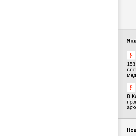
Янд
158
вло
мед
В К
про
арх
Нов