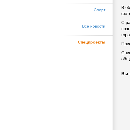
В о
Спорт
фот
С р
Все новости
поз
горо
Спецпроекты
При
Сни
общ
Вы 