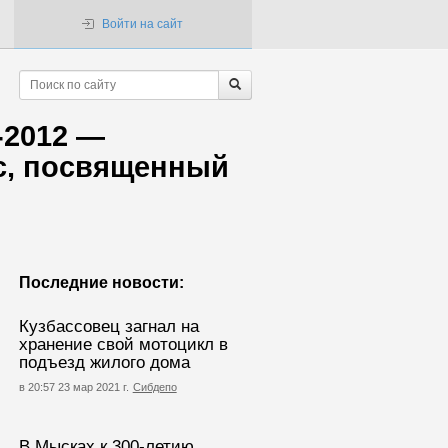
Войти на сайт
-2012 —
с, посвященный
Последние новости:
Кузбассовец загнал на
хранение свой мотоцикл в
подъезд жилого дома
в 20:57 23 мар 2021 г.
Сибдепо
В Мысках к 300-летию