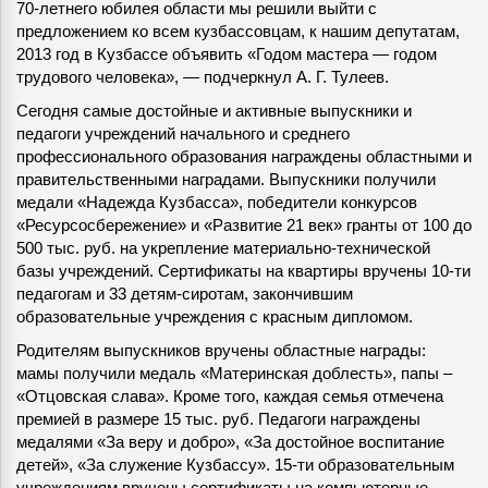
70-летнего юбилея области мы решили выйти с
предложением ко всем кузбассовцам, к нашим депутатам,
2013 год в Кузбассе объявить «Годом мастера — годом
трудового человека», — подчеркнул А. Г. Тулеев.
Сегодня самые достойные и активные выпускники и
педагоги учреждений начального и среднего
профессионального образования награждены областными и
правительственными наградами. Выпускники получили
медали «Надежда Кузбасса», победители конкурсов
«Ресурсосбережение» и «Развитие 21 век» гранты от 100 до
500 тыс. руб. на укрепление материально-технической
базы учреждений. Сертификаты на квартиры вручены 10-ти
педагогам и 33 детям-сиротам, закончившим
образовательные учреждения с красным дипломом.
Родителям выпускников вручены областные награды:
мамы получили медаль «Материнская доблесть», папы –
«Отцовская слава». Кроме того, каждая семья отмечена
премией в размере 15 тыс. руб. Педагоги награждены
медалями «За веру и добро», «За достойное воспитание
детей», «За служение Кузбассу». 15-ти образовательным
учреждениям вручены сертификаты на компьютерные