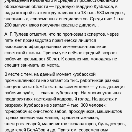
учреждений начального и среднего профессионального
образования области — трудовую гвардию Кузбасса, в
ряды которой в этом году вливаются 13 тыс. 580 молодых,
энергичных, современных специалистов. Среди них: 1 тыс.
200 выпускников получили красные дипломы.
А. Г. Тулеев отметил, что по прогнозам экспертов, через
пять лет производство практически лишится
высококвалифицированных инженеров-практиков
советской школы. Причем уже сейчас средний возраст
рабочих превышает 50 лет. К сожалению, молодежь не
спешит занимать их места.
Вместе с тем, на данный момент кузбасской
промышленности не хватает 35 тыс. работников разных
специальностей. «То есть на самом деле — у нас дефицит
рабочих рук!», — сказал губернатор. На многих угольных
предприятиях настоящий кадровый голод. На шахтах и
разрезах Кузбасса не хватает 4 тыс. 300 человек:
горнорабочих очистного забоя, проходчиков, машинистов
горных выемочных машин, горномонтажников,
электрослесарей, машинистов экскаваторов, бульдозеров,
водителей БелАЗов и др. При этом, современному