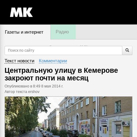
Радио
Газеты и интернет
7 августа, четверг,
02
:
59
Текст новости
Комментарии
Центральную улицу в Кемерове
закроют почти на месяц
Опубликовано
в 8:49 8 мая 2014 г.
Автор текста ershov