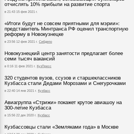
отчислять 10% прибыли на развитие спорта
в 21:43 15 фев 2021 г.
«Итоги будут не совсем приятными для мэрии»:
представитель Минтранса РФ оценил транспортную
реформу в Новокузнецке
в 23:56 12 фев 2021 г.
Сибдепо
Новокузнецкий центр занятости предлагает более
семи тысяч вакансий
в 0:16 11 фев 2021 г.
КузПресс
320 студентов вузов, ссузов и старшеклассников
Кузбасса стали Дедами Морозами и Снегурочками
в 22:40 14 янв 2021 г.
Кузбасс
Авиагруппа «Стрижи» покажет крутое авиашоу на
300-летие Кузбасса
в 15:56 22 дек 2020 г.
Кузбасс
Кузбассовцы стали «Земляками года» в Москве