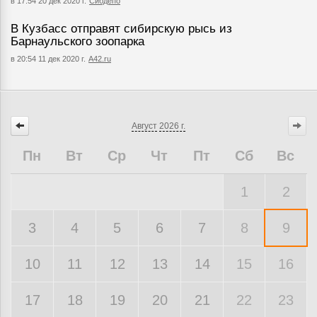
в 17:54 20 дек 2020 г.
Сибдепо
В Кузбасс отправят сибирскую рысь из
Барнаульского зоопарка
в 20:54 11 дек 2020 г.
А42.ru
Август
2026 г.
Пн
Вт
Ср
Чт
Пт
Сб
Вс
1
2
3
4
5
6
7
8
9
10
11
12
13
14
15
16
17
18
19
20
21
22
23