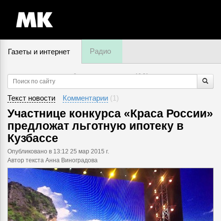
Радио
Газеты и интернет
9 августа, воскресенье,
12
:
31
Текст новости
Комментарии
(
1
)
Участнице конкурса «Краса России»
предложат льготную ипотеку в
Кузбассе
Опубликовано
в 13:12 25 мар 2015 г.
Автор текста Анна Виноградова