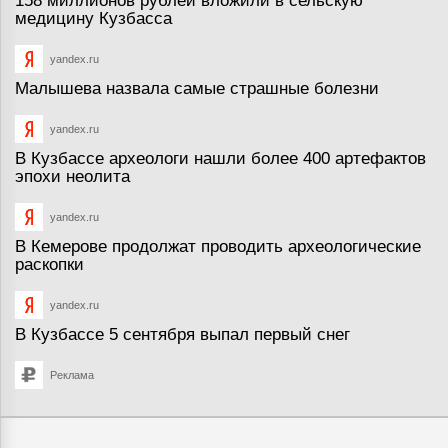
158 миллионов рублей вложили в сельскую
медицину Кузбасса
yandex.ru
Малышева назвала самые страшные болезни
yandex.ru
В Кузбассе археологи нашли более 400 артефактов
эпохи неолита
yandex.ru
В Кемерове продолжат проводить археологические
раскопки
yandex.ru
В Кузбассе 5 сентября выпал первый снег
Реклама