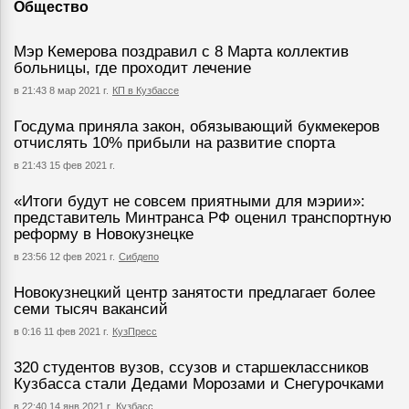
Общество
Мэр Кемерова поздравил с 8 Марта коллектив
больницы, где проходит лечение
в 21:43 8 мар 2021 г.
КП в Кузбассе
Госдума приняла закон, обязывающий букмекеров
отчислять 10% прибыли на развитие спорта
в 21:43 15 фев 2021 г.
«Итоги будут не совсем приятными для мэрии»:
представитель Минтранса РФ оценил транспортную
реформу в Новокузнецке
в 23:56 12 фев 2021 г.
Сибдепо
Новокузнецкий центр занятости предлагает более
семи тысяч вакансий
в 0:16 11 фев 2021 г.
КузПресс
320 студентов вузов, ссузов и старшеклассников
Кузбасса стали Дедами Морозами и Снегурочками
в 22:40 14 янв 2021 г.
Кузбасс