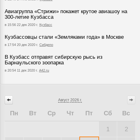
Авиагруппа «Стрижи» покажет крутое авиашоу на
300-летие Кузбасса
в 15:56 22 дек 2020 г.
Кузбасс
Кузбассовцы стали «Земляками года» в Москве
в 17:54 20 дек 2020 г.
Сибдепо
В Кузбасс отправят сибирскую рысь из
Барнаульского зоопарка
в 20:54 11 дек 2020 г.
А42.ru
Август
2026 г.
Пн
Вт
Ср
Чт
Пт
Сб
Вс
1
2