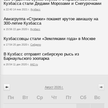
Кузбасса стали Дедами Морозами и Снегурочками
в 22:40 14 янв 2021 г.
Кузбасс
Авиагруппа «Стрижи» покажет крутое авиашоу на
300-летие Кузбасса
в 15:56 22 дек 2020 г.
Кузбасс
Кузбассовцы стали «Земляками года» в Москве
в 17:54 20 дек 2020 г.
Сибдепо
В Кузбасс отправят сибирскую рысь из
Барнаульского зоопарка
в 20:54 11 дек 2020 г.
А42.ru
Август
2026 г.
Пн
Вт
Ср
Чт
Пт
Сб
Вс