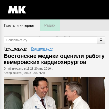
Радио
Газеты и интернет
8 августа, суббота,
09
:
16
Текст новости
Комментарии
Бостонские медики оценили работу
кемеровских кардиохирургов
Опубликовано
в 11:28 20 янв 2016 г.
Автор текста Денис Васильев