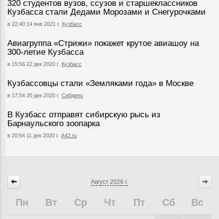
320 студентов вузов, ссузов и старшеклассников
Кузбасса стали Дедами Морозами и Снегурочками
в 22:40 14 янв 2021 г.
Кузбасс
Авиагруппа «Стрижи» покажет крутое авиашоу на
300-летие Кузбасса
в 15:56 22 дек 2020 г.
Кузбасс
Кузбассовцы стали «Земляками года» в Москве
в 17:54 20 дек 2020 г.
Сибдепо
В Кузбасс отправят сибирскую рысь из
Барнаульского зоопарка
в 20:54 11 дек 2020 г.
А42.ru
Август
2026 г.
Пн
Вт
Ср
Чт
Пт
Сб
Вс