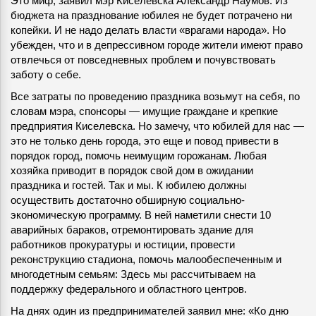
Это миф, заявил мэр Киселевска Александр Наумов. Из
бюджета на празднование юбилея не будет потрачено ни
копейки. И не надо делать власти «врагами народа». Но
убежден, что и в депрессивном городе жители имеют право
отвлечься от повседневных проблем и почувствовать
заботу о себе.
Все затраты по проведению праздника возьмут на себя, по
словам мэра, спонсоры — имущие граждане и крепкие
предприятия Киселевска. Но замечу, что юбилей для нас —
это не только день города, это еще и повод привести в
порядок город, помочь неимущим горожанам. Любая
хозяйка приводит в порядок свой дом в ожидании
праздника и гостей. Так и мы. К юбилею должны
осуществить достаточно обширную социально-
экономическую программу. В ней наметили снести 10
аварийных бараков, отремонтировать здание для
работников прокуратуры и юстиции, провести
реконструкцию стадиона, помочь малообеспеченным и
многодетным семьям: Здесь мы рассчитываем на
поддержку федерального и областного центров.
На днях один из предпринимателей заявил мне: «Ко дню