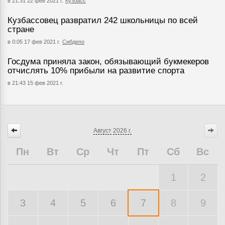
в 21:31 22 фев 2021 г.
Кузбасс
Кузбассовец развратил 242 школьницы по всей
стране
в 0:05 17 фев 2021 г.
Сибдепо
Госдума приняла закон, обязывающий букмекеров
отчислять 10% прибыли на развитие спорта
в 21:43 15 фев 2021 г.
Август
2026 г.
Пн
Вт
Ср
Чт
Пт
Сб
Вс
1
2
3
4
5
6
7
8
9