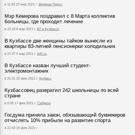
в 11:42 22 мар 2021 г.
Федерал Пресс
Мэр Кемерова поздравил с 8 Марта коллектив
больницы, где проходит лечение
в 21:43 8 мар 2021 г.
КП в Кузбассе
В Кузбассе две женщины тайком вынесли из
квартиры 83-летней пенсионерки холодильник
в 21:47 5 мар 2021 г.
А42.ru
В Кузбассе назван лучший студент-
электромонтажник
в 21:31 22 фев 2021 г.
Кузбасс
Кузбассовец развратил 242 школьницы по всей
стране
в 0:05 17 фев 2021 г.
Сибдепо
Госдума приняла закон, обязывающий букмекеров
отчислять 10% прибыли на развитие спорта
в 21:43 15 фев 2021 г.