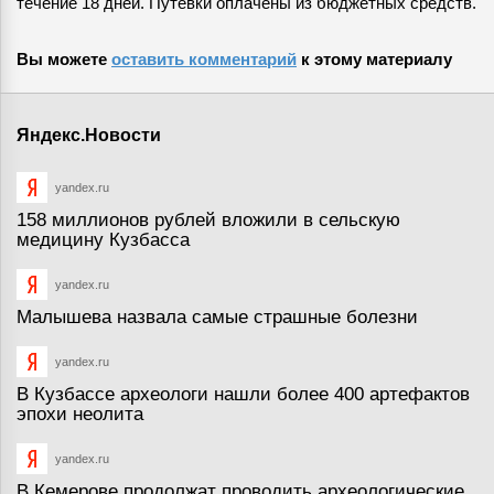
течение 18 дней. Путевки оплачены из бюджетных средств.
Вы можете
оставить комментарий
к этому материалу
Яндекс.Новости
yandex.ru
158 миллионов рублей вложили в сельскую
медицину Кузбасса
yandex.ru
Малышева назвала самые страшные болезни
yandex.ru
В Кузбассе археологи нашли более 400 артефактов
эпохи неолита
yandex.ru
В Кемерове продолжат проводить археологические