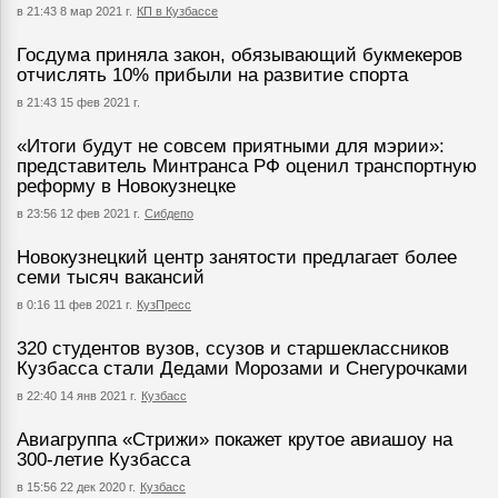
в 21:43 8 мар 2021 г.
КП в Кузбассе
Госдума приняла закон, обязывающий букмекеров
отчислять 10% прибыли на развитие спорта
в 21:43 15 фев 2021 г.
«Итоги будут не совсем приятными для мэрии»:
представитель Минтранса РФ оценил транспортную
реформу в Новокузнецке
в 23:56 12 фев 2021 г.
Сибдепо
Новокузнецкий центр занятости предлагает более
семи тысяч вакансий
в 0:16 11 фев 2021 г.
КузПресс
320 студентов вузов, ссузов и старшеклассников
Кузбасса стали Дедами Морозами и Снегурочками
в 22:40 14 янв 2021 г.
Кузбасс
Авиагруппа «Стрижи» покажет крутое авиашоу на
300-летие Кузбасса
в 15:56 22 дек 2020 г.
Кузбасс