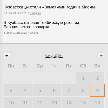
Кузбассовцы стали «Земляками года» в Москве
в 17:54 20 дек 2020 г.
Сибдепо
В Кузбасс отправят сибирскую рысь из
Барнаульского зоопарка
в 20:54 11 дек 2020 г.
А42.ru
Август
2026 г.
Пн
Вт
Ср
Чт
Пт
Сб
Вс
1
2
3
4
5
6
7
8
9
10
11
12
13
14
15
16