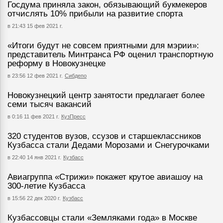
Госдума приняла закон, обязывающий букмекеров
отчислять 10% прибыли на развитие спорта
в 21:43 15 фев 2021 г.
«Итоги будут не совсем приятными для мэрии»:
представитель Минтранса РФ оценил транспортную
реформу в Новокузнецке
в 23:56 12 фев 2021 г.
Сибдепо
Новокузнецкий центр занятости предлагает более
семи тысяч вакансий
в 0:16 11 фев 2021 г.
КузПресс
320 студентов вузов, ссузов и старшеклассников
Кузбасса стали Дедами Морозами и Снегурочками
в 22:40 14 янв 2021 г.
Кузбасс
Авиагруппа «Стрижи» покажет крутое авиашоу на
300-летие Кузбасса
в 15:56 22 дек 2020 г.
Кузбасс
Кузбассовцы стали «Земляками года» в Москве