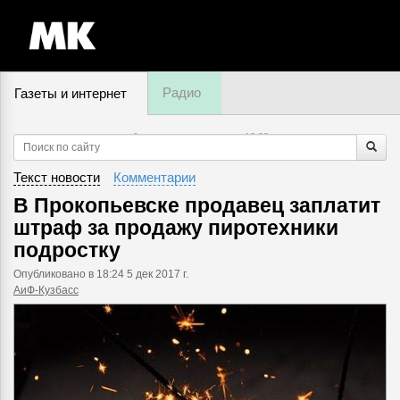
Радио
Газеты и интернет
9 августа, воскресенье,
12
:
38
Текст новости
Комментарии
В Прокопьевске продавец заплатит
штраф за продажу пиротехники
подростку
Опубликовано
в 18:24 5 дек 2017 г.
АиФ-Кузбасс