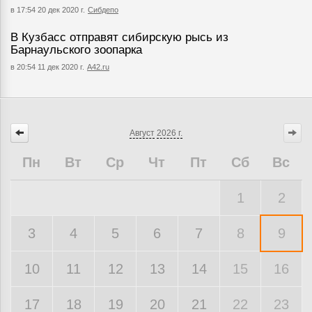
в 17:54 20 дек 2020 г.
Сибдепо
В Кузбасс отправят сибирскую рысь из
Барнаульского зоопарка
в 20:54 11 дек 2020 г.
А42.ru
Август
2026 г.
Пн
Вт
Ср
Чт
Пт
Сб
Вс
1
2
3
4
5
6
7
8
9
10
11
12
13
14
15
16
17
18
19
20
21
22
23