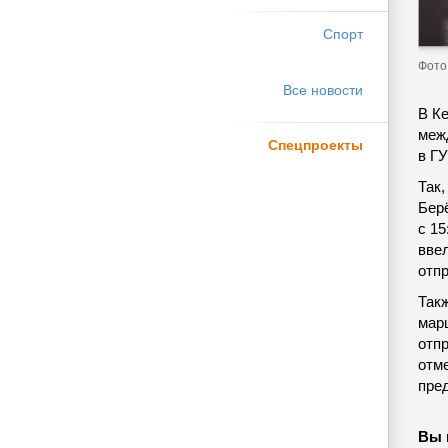
Спорт
Фото 
Все новости
В К
меж
Спецпроекты
в Г
Так
Бер
с 15
вве
отпр
Так
мар
отпр
отм
пред
Вы 