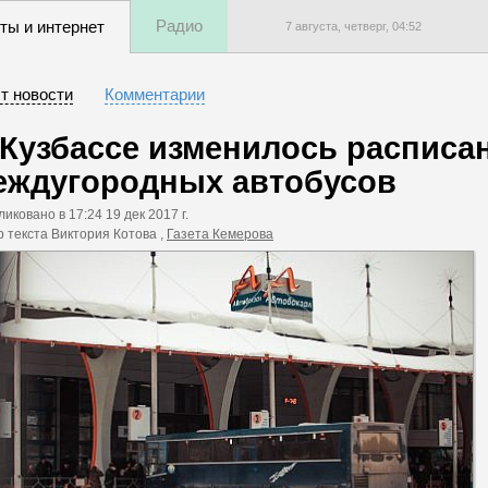
Радио
ты и интернет
7 августа, четверг,
04
:
52
т новости
Комментарии
 Кузбассе изменилось расписа
еждугородных автобусов
ликовано
в 17:24 19 дек 2017 г.
р текста Виктория Котова ,
Газета Кемерова