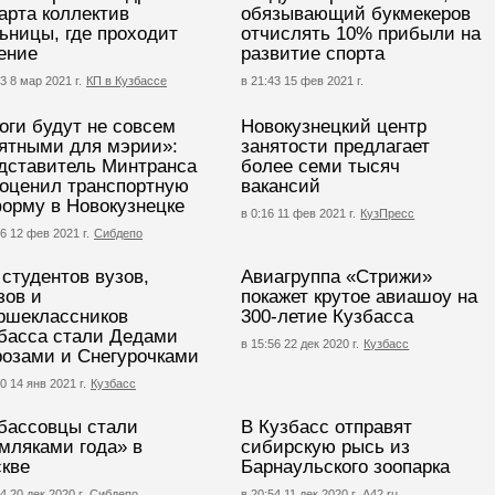
арта коллектив
обязывающий букмекеров
ьницы, где проходит
отчислять 10% прибыли на
ение
развитие спорта
3 8 мар 2021 г.
КП в Кузбассе
в 21:43 15 фев 2021 г.
оги будут не совсем
Новокузнецкий центр
ятными для мэрии»:
занятости предлагает
дставитель Минтранса
более семи тысяч
оценил транспортную
вакансий
орму в Новокузнецке
в 0:16 11 фев 2021 г.
КузПресс
56 12 фев 2021 г.
Сибдепо
 студентов вузов,
Авиагруппа «Стрижи»
зов и
покажет крутое авиашоу на
ршеклассников
300-летие Кузбасса
басса стали Дедами
в 15:56 22 дек 2020 г.
Кузбасс
озами и Снегурочками
0 14 янв 2021 г.
Кузбасс
бассовцы стали
В Кузбасс отправят
мляками года» в
сибирскую рысь из
кве
Барнаульского зоопарка
4 20 дек 2020 г.
Сибдепо
в 20:54 11 дек 2020 г.
А42.ru