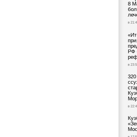
8 М
бол
леч
в 21:4
«Ит
при
пре
РФ 
реф
в 23:
320
ссу
ста
Куз
Мор
в 22:4
Куз
«Зе
Мос
в 17:5