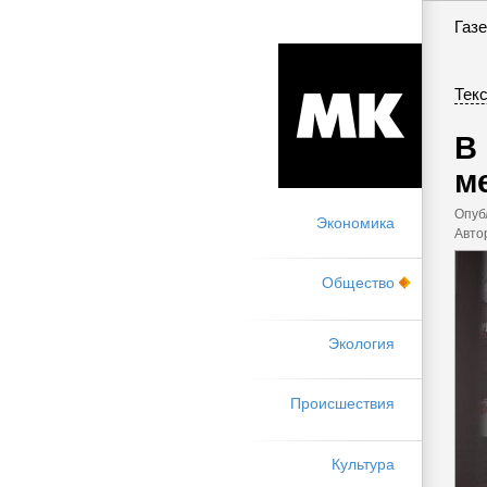
Газе
Текс
В
м
Опуб
Экономика
Авто
Общество
Экология
Происшествия
Культура