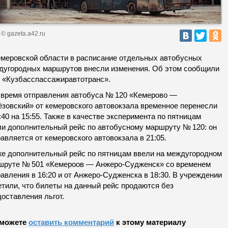
© gazeta.a42.ru
емеровской области в расписание отдельных автобусных
дугородных маршрутов внесли изменения. Об этом сообщили
У «Кузбасспассажиравтотранс».
, время отправления автобуса № 120 «Кемерово —
ёзовский» от кемеровского автовокзала временное перенесли
:40 на 15:55. Также в качестве эксперимента по пятницам
ли дополнительный рейс по автобусному маршруту № 120: он
авляется от кемеровского автовокзала в 21:05.
же дополнительный рейс по пятницам ввели на междугородном
шруте № 501 «Кемероов — Анжеро-Судженск» со временем
авления в 16:20 и от Анжеро-Судженска в 18:30. В учреждении
етили, что билеты на данный рейс продаются без
оставления льгот.
можете
оставить комментарий
к этому материалу