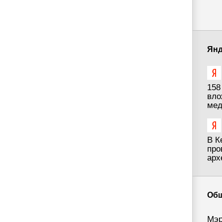
Янд
158
вло
мед
В К
про
арх
Об
Мэр