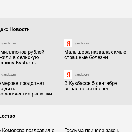
екс.Новости
yandex.ru
yandex.ru
 миллионов рублей
Малышева назвала самые
жили в сельскую
страшные болезни
ицину Кузбасса
yandex.ru
yandex.ru
емерове продолжат
В Кузбассе 5 сентября
водить
выпал первый снег
еологические раскопки
щество
 Кемерова поздравил с
Госдума приняла закон,